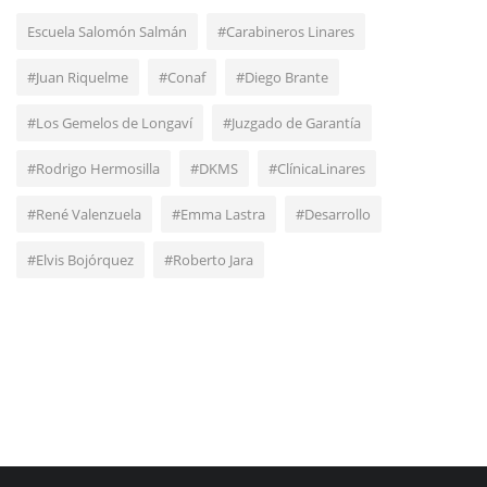
Escuela Salomón Salmán
#Carabineros Linares
#Juan Riquelme
#Conaf
#Diego Brante
#Los Gemelos de Longaví
#Juzgado de Garantía
#Rodrigo Hermosilla
#DKMS
#ClínicaLinares
#René Valenzuela
#Emma Lastra
#Desarrollo
#Elvis Bojórquez
#Roberto Jara