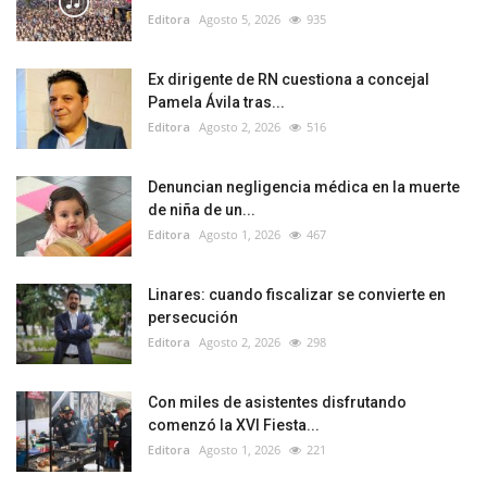
Editora
Agosto 5, 2026
935
Ex dirigente de RN cuestiona a concejal
Pamela Ávila tras...
Editora
Agosto 2, 2026
516
Denuncian negligencia médica en la muerte
de niña de un...
Editora
Agosto 1, 2026
467
Linares: cuando fiscalizar se convierte en
persecución
Editora
Agosto 2, 2026
298
Con miles de asistentes disfrutando
comenzó la XVI Fiesta...
Editora
Agosto 1, 2026
221