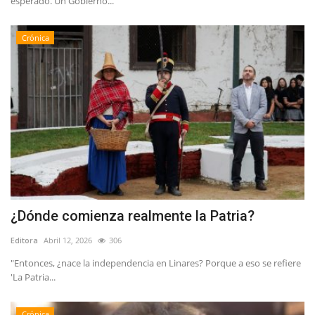
esperado. Un Gobierno...
Crónica
¿Dónde comienza realmente la Patria?
Editora
Abril 12, 2026
306
"Entonces, ¿nace la independencia en Linares? Porque a eso se refiere
'La Patria...
Crónica