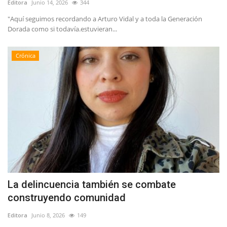
Editora
Junio 14, 2026
344
"Aquí seguimos recordando a Arturo Vidal y a toda la Generación
Dorada como si todavía.estuvieran...
Crónica
La delincuencia también se combate
construyendo comunidad
Editora
Junio 8, 2026
149