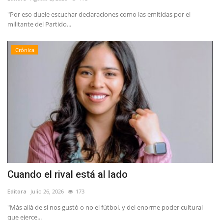
"Por eso duele escuchar declaraciones como las emitidas por el
militante del Partido...
Crónica
Cuando el rival está al lado
Editora
Julio 26, 2026
173
"Más allá de si nos gustó o no el fútbol, y del enorme poder cultural
que ejerce...