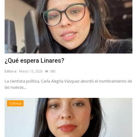
¿Qué espera Linares?
Editora
Marzo 15, 2026
380
La cientista política, Carla Alegría Vásquez abordó el nombramiento de
las nuevas...
Crónica