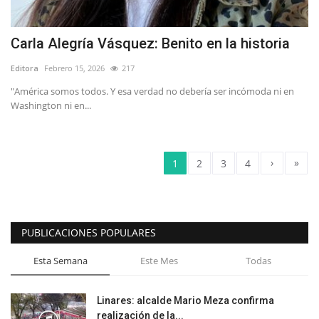
Carla Alegría Vásquez: Benito en la historia
Editora
Febrero 15, 2026
217
"América somos todos. Y esa verdad no debería ser incómoda ni en
Washington ni en...
›
»
1
2
3
4
PUBLICACIONES POPULARES
Esta Semana
Este Mes
Todas
Linares: alcalde Mario Meza confirma
realización de la...