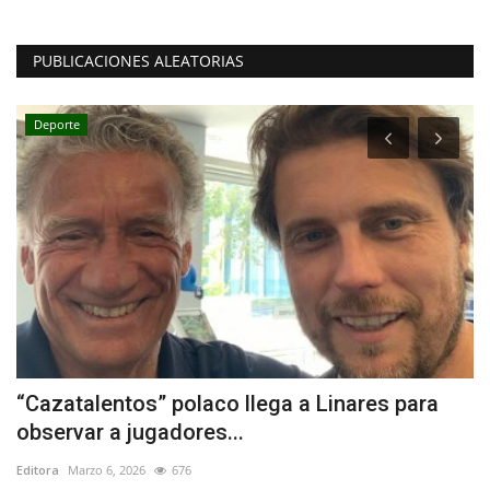
PUBLICACIONES ALEATORIAS
Deporte
“Cazatalentos” polaco llega a Linares para
L
observar a jugadores...
n
Editora
Marzo 6, 2026
676
Ed