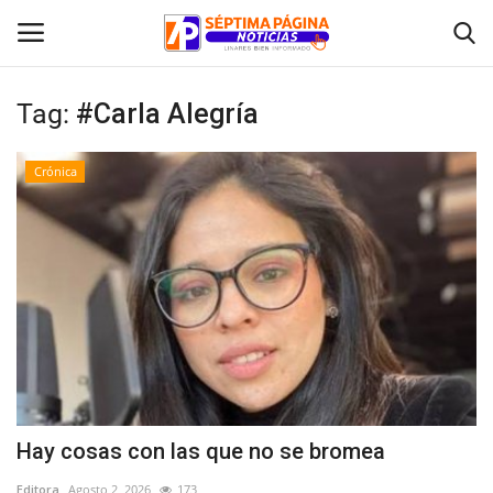
Tag:
#Carla Alegría
Inicio
Crónica
Crónica
Policial
Tribunales
Deporte
Política
Hay cosas con las que no se bromea
Espectáculos
Editora
Agosto 2, 2026
173