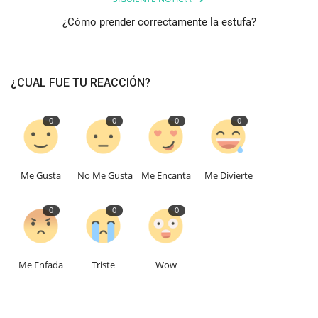
¿Cómo prender correctamente la estufa?
¿CUAL FUE TU REACCIÓN?
0
0
0
0
Me Gusta
No Me Gusta
Me Encanta
Me Divierte
0
0
0
Me Enfada
Triste
Wow