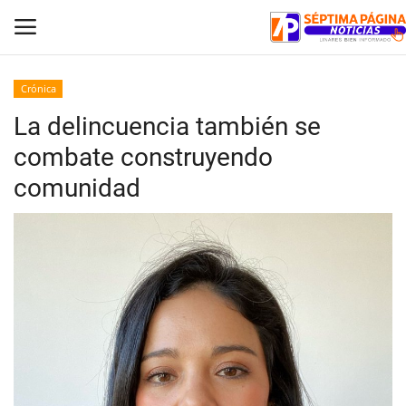
Crónica
La delincuencia también se
Inicio
combate construyendo
Crónica
comunidad
Policial
Tribunales
Deporte
Política
Espectáculos