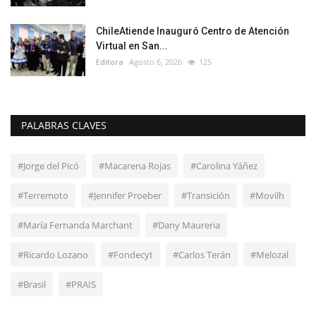
ChileAtiende Inauguró Centro de Atención
Virtual en San...
Editora
Agosto 6, 2026
125
PALABRAS CLAVES
#Jorge del Picó
#Macarena Rojas
#Carolina Yáñez
#Terremoto
#Jennifer Proeber
#Transición
#Movilh
#María Fernanda Marchant
#Dany Maureria
#Ricardo Lozano
#Fondecyt
#Carlos Terán
#Melozal
#Brasil
#PRAIS