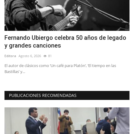
Fernando Ubiergo celebra 50 años de legado
“
y grandes canciones
o
Editora
Agosto 6, 2026
81
Ed
l
El autor de clásicos como ‘Un café para Platón’, ‘El tiempo en las
Ba
Bastillas’ y...
el
PUBLICACIONES RECOMENDADAS