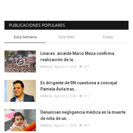
PUBLICACIONES POPULARES
Esta Semana
Este Mes
Todas
Linares: alcalde Mario Meza confirma
realización de la...
Editora
Agosto 5, 2026
927
Ex dirigente de RN cuestiona a concejal
Pamela Ávila tras...
Editora
Agosto 2, 2026
511
Denuncian negligencia médica en la muerte
de niña de un...
Editora
Agosto 1, 2026
463