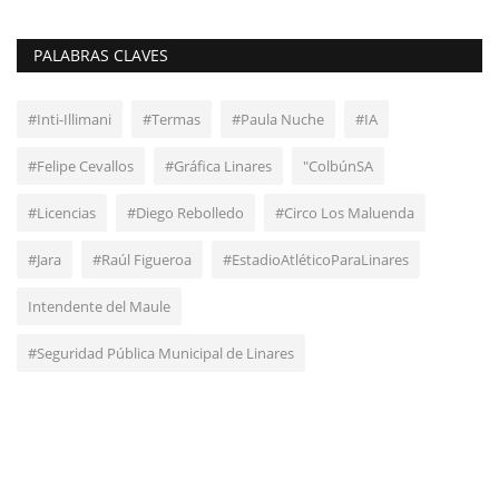
PALABRAS CLAVES
#Inti-Illimani
#Termas
#Paula Nuche
#IA
#Felipe Cevallos
#Gráfica Linares
"ColbúnSA
#Licencias
#Diego Rebolledo
#Circo Los Maluenda
#Jara
#Raúl Figueroa
#EstadioAtléticoParaLinares
Intendente del Maule
#Seguridad Pública Municipal de Linares