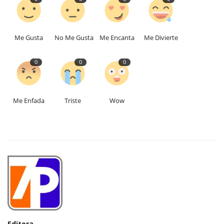
Me Gusta
No Me Gusta
Me Encanta
Me Divierte
0
0
0
Me Enfada
Triste
Wow
Editora