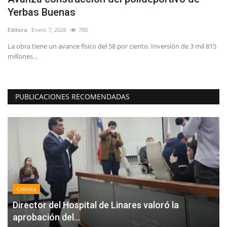
Yerbas Buenas
L
Editora
Enero 7, 2026
780
Ed
La obra tiene un avance físico del 58 por ciento. Inversión de 3 mil 815
El
millones...
pr
PUBLICACIONES RECOMENDADAS
Crónica
Director del Hospital de Linares valoró la
aprobación del...