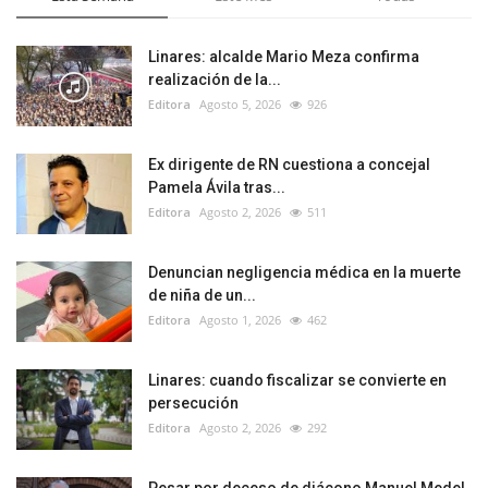
Linares: alcalde Mario Meza confirma
realización de la...
Editora
Agosto 5, 2026
926
Ex dirigente de RN cuestiona a concejal
Pamela Ávila tras...
Editora
Agosto 2, 2026
511
Denuncian negligencia médica en la muerte
de niña de un...
Editora
Agosto 1, 2026
462
Linares: cuando fiscalizar se convierte en
persecución
Editora
Agosto 2, 2026
292
Pesar por deceso de diácono Manuel Medel