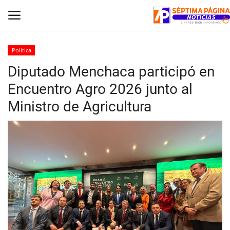
Política
Diputado Menchaca participó en
Inicio
Encuentro Agro 2026 junto al
Crónica
Ministro de Agricultura
Policial
Tribunales
Deporte
Política
Espectáculos