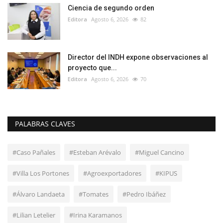
Ciencia de segundo orden
Editora
Agosto 6, 2026
82
Director del INDH expone observaciones al
proyecto que...
Editora
Agosto 6, 2026
70
PALABRAS CLAVES
#Caso Pañales
#Esteban Arévalo
#Miguel Cancino
#Villa Los Portones
#Agroexportadores
#KIPUS
#Álvaro Landaeta
#Tomates
#Pedro Ibáñez
#Lilian Letelier
#Irina Karamanos