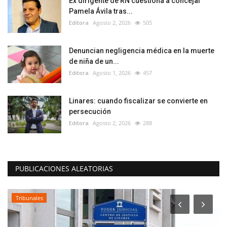
Ex dirigente de RN cuestiona a concejal
Pamela Ávila tras...
Editora
Agosto 2, 2026
505
Denuncian negligencia médica en la muerte
de niña de un...
Editora
Agosto 1, 2026
457
Linares: cuando fiscalizar se convierte en
persecución
Editora
Agosto 2, 2026
288
PUBLICACIONES ALEATORIAS
Tribunales