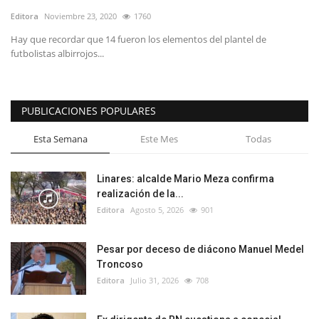
Editora
Noviembre 23, 2020
1760
Hay que recordar que 14 fueron los elementos del plantel de
futbolistas albirrojos...
PUBLICACIONES POPULARES
Esta Semana
Este Mes
Todas
Linares: alcalde Mario Meza confirma
realización de la...
Editora
Agosto 5, 2026
901
Pesar por deceso de diácono Manuel Medel
Troncoso
Editora
Julio 31, 2026
708