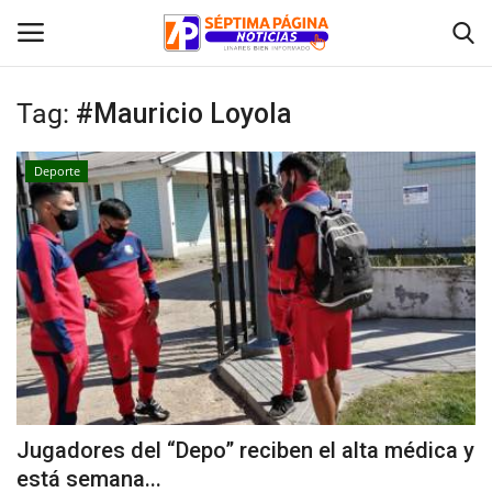
Tag:
#Mauricio Loyola
Inicio
Deporte
Crónica
Policial
Tribunales
Deporte
Política
Jugadores del “Depo” reciben el alta médica y
está semana...
Espectáculos