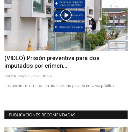
(VIDEO) Prisión preventiva para dos
F
imputados por crimen...
y
Editora
Mayo 18, 2026
531
Ed
Los hechos ocurrieron en abril del año pasado en la vía pública
El
Bas
PUBLICACIONES RECOMENDADAS