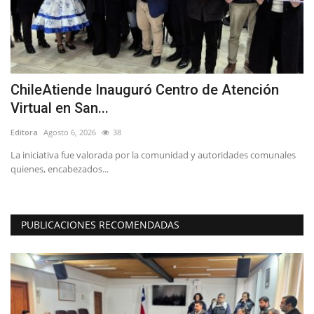
ChileAtiende Inauguró Centro de Atención
B
Virtual en San...
B
Editora
Agosto 6, 2026
38
Ed
La iniciativa fue valorada por la comunidad y autoridades comunales
La
quienes, encabezados...
es
PUBLICACIONES RECOMENDADAS