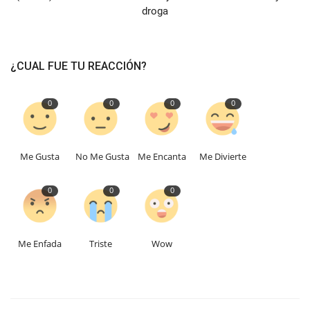
droga
¿CUAL FUE TU REACCIÓN?
0
0
0
0
Me Gusta
No Me Gusta
Me Encanta
Me Divierte
0
0
0
Me Enfada
Triste
Wow