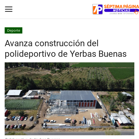
Deporte
Avanza construcción del
Inicio
polideportivo de Yerbas Buenas
Crónica
Policial
Tribunales
Deporte
Política
Espectáculos