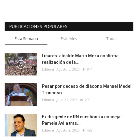
PUBLICACIONES POPULARES
Esta Semana
Este Mes
Todas
Linares: alcalde Mario Meza confirma
realización de la...
Editora
Agosto 5, 2026
844
Pesar por deceso de diácono Manuel Medel
Troncoso
Editora
Julio 31, 2026
700
Ex dirigente de RN cuestiona a concejal
Pamela Ávila tras...
Editora
Agosto 2, 2026
492