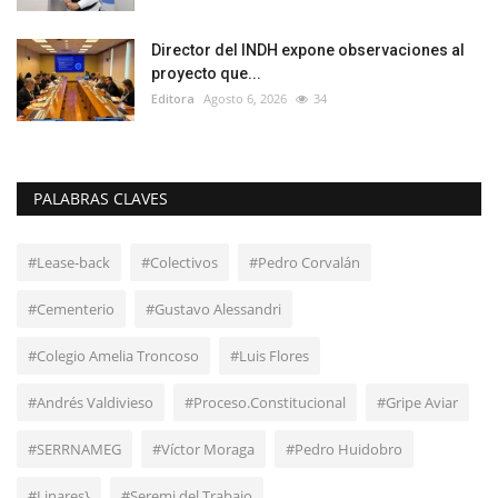
Director del INDH expone observaciones al
proyecto que...
Editora
Agosto 6, 2026
34
PALABRAS CLAVES
#Lease-back
#Colectivos
#Pedro Corvalán
#Cementerio
#Gustavo Alessandri
#Colegio Amelia Troncoso
#Luis Flores
#Andrés Valdivieso
#Proceso.Constitucional
#Gripe Aviar
#SERRNAMEG
#Víctor Moraga
#Pedro Huidobro
#Linares}
#Seremi del Trabajo