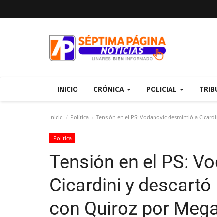
INICIO
CRÓNICA
POLICIAL
TRIB
Inicio
Política
Tensión en el PS: Vodanovic desmintió a Cicardi
Política
Tensión en el PS: V
Cicardini y descartó
con Quiroz por Meg