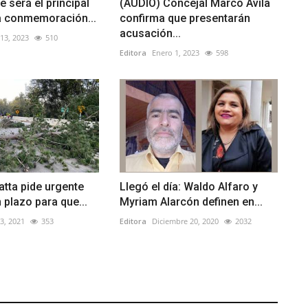
e será el principal
(AUDIO) Concejal Marco Ávila
la conmemoración...
confirma que presentarán
acusación...
13, 2023
510
Editora
Enero 1, 2023
598
tta pide urgente
Llegó el día: Waldo Alfaro y
 plazo para que...
Myriam Alarcón definen en...
3, 2021
353
Editora
Diciembre 20, 2020
2032