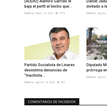
(AUDIO) Alamiro Garrido le
Daniel Jadu
baja el perfil al hecho que...
invitado a 
Editora
Mayo 14, 2021
1675
Editora
Agosto 
Partido Socialista de Linares
Diputado Ma
desestima denuncias de
prórroga en
“machista...
Editora
Agosto 
Editora
Agosto 14, 2024
852
COMENTARIOS DE FACEBOOK