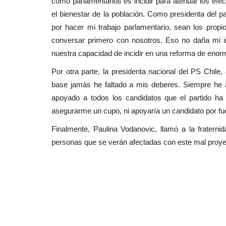
como parlamentarios es incidir para atenuar los ef
el bienestar de la población. Como presidenta del p
por hacer mi trabajo parlamentario, sean los prop
conversar primero con nosotros. Eso no daña mi 
nuestra capacidad de incidir en una reforma de enorm
Por otra parte, la presidenta nacional del PS Chile
base jamás he faltado a mis deberes. Siempre he ac
apoyado a todos los candidatos que el partido h
asegurarme un cupo, ni apoyaría un candidato por fu
Finalmente, Paulina Vodanovic, llamó a la fraternid
personas que se verán afectadas con este mal proye