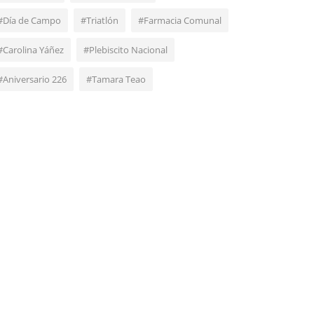
#Día de Campo
#Triatlón
#Farmacia Comunal
#Carolina Yáñez
#Plebiscito Nacional
#Aniversario 226
#Tamara Teao