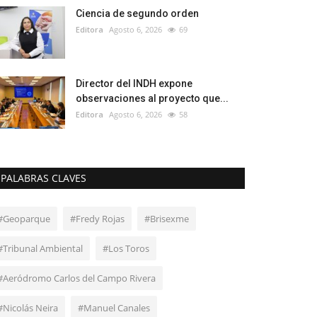
Ciencia de segundo orden
Editora
Agosto 6, 2026
69
Director del INDH expone
observaciones al proyecto que...
Editora
Agosto 6, 2026
58
PALABRAS CLAVES
#Geoparque
#Fredy Rojas
#Brisexme
#Tribunal Ambiental
#Los Toros
#Aeródromo Carlos del Campo Rivera
#Nicolás Neira
#Manuel Canales