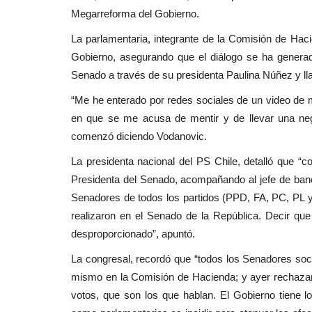
Deporte
Megarreforma del Gobierno.
La parlamentaria, integrante de la Comisión de Hac
Gobierno, asegurando que el diálogo se ha generad
Senado a través de su presidenta Paulina Núñez y llamó
“Me he enterado por redes sociales de un video de 
en que se me acusa de mentir y de llevar una neg
comenzó diciendo Vodanovic.
(VIDEO) Los albirrojos apoyarán
La presidenta nacional del PS Chile, detalló que “
Orquesta Sinfónica...
Presidenta del Senado, acompañando al jefe de banc
Senadores de todos los partidos (PPD, FA, PC, PL 
Editora
Junio 11, 2026
298
realizaron en el Senado de la República. Decir q
Deportes Linares destinará parte de la recaudac
desproporcionado”, apuntó.
partido que disputará ante...
La congresal, recordó que “todos los Senadores soci
mismo en la Comisión de Hacienda; y ayer rechazam
votos, que son los que hablan. El Gobierno tiene l