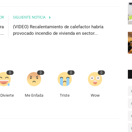
OR
SIGUIENTE NOTICIA
ra
(VIDEO) Recalentamiento de calefactor habría
..
provocado incendio de vivienda en sector...
0
0
0
0
Divierte
Me Enfada
Triste
Wow