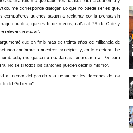
ectos de una reforma que sabemos nefasta para la economía y
artido, me corresponde dialogar. Lo que no puede ser es que,
ios compañeros quienes salgan a reclamar por la prensa sin
imagen pública, que es lo de menos, daña al PS de Chile y
e relevancia social”.
, argumentó que en “mis más de treinta años de militancia de
tuado conforme a nuestros principios y, en lo electoral, he
a nombrado, me gusten o no. Jamás renunciaría al PS para
era. No sé si todos los cantones pueden decir lo mismo”.
ad al interior del partido y a luchar por los derechos de las
cto del Gobierno”.