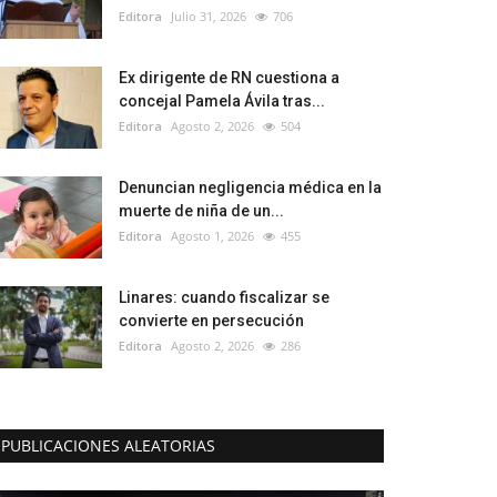
Editora
Julio 31, 2026
706
Ex dirigente de RN cuestiona a
concejal Pamela Ávila tras...
Editora
Agosto 2, 2026
504
Denuncian negligencia médica en la
muerte de niña de un...
Editora
Agosto 1, 2026
455
Linares: cuando fiscalizar se
convierte en persecución
Editora
Agosto 2, 2026
286
PUBLICACIONES ALEATORIAS