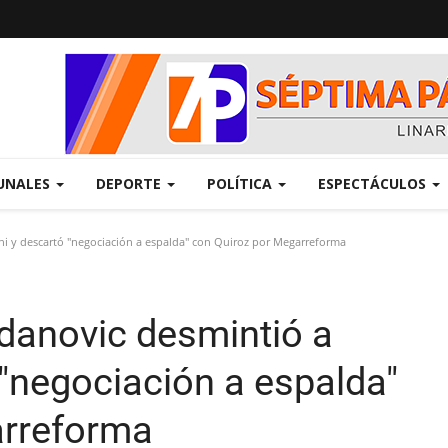
UNALES
DEPORTE
POLÍTICA
ESPECTÁCULOS
ni y descartó "negociación a espalda" con Quiroz por Megarreforma
odanovic desmintió a
 "negociación a espalda"
arreforma