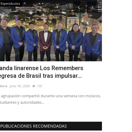
Espectáculos
Tribunales
anda linarense Los Remembers
Veredicto 
egresa de Brasil tras impulsar...
carabinero 
itora
Julio 30, 2026
135
Editora
Mayo 7, 2
 agrupación compartió durante una semana con músicos,
Los hechos se re
tudiantes y autoridades...
de enero de 2021 y
PUBLICACIONES RECOMENDADAS