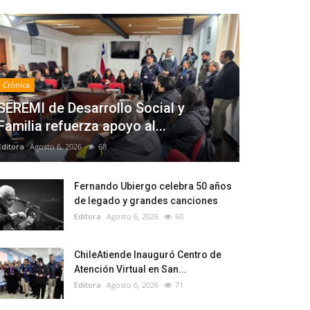
Crónica
SEREMI de Desarrollo Social y
Familia refuerza apoyo al...
Editora
Agosto 6, 2026
68
Fernando Ubiergo celebra 50 años
de legado y grandes canciones
Editora
Agosto 6, 2026
60
ChileAtiende Inauguró Centro de
Atención Virtual en San...
Editora
Agosto 6, 2026
71