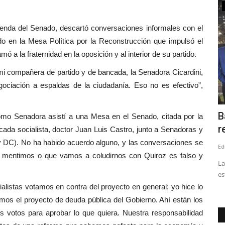
Policial
ienda del Senado, descartó conversaciones informales con el
o en la Mesa Política por la Reconstrucción que impulsó el
 a la fraternidad en la oposición y al interior de su partido.
mi compañera de partido y de bancada, la Senadora Cicardini,
ociación a espaldas de la ciudadanía. Eso no es efectivo”,
 a la
Linares: equipos de Seguridad Pública
B
como Senadora asistí a una Mesa en el Senado, citada por la
Municipal interceptan...
r
ada socialista, doctor Juan Luis Castro, junto a Senadoras y
y DC). No ha habido acuerdo alguno, y las conversaciones se
Editora
Mayo 24, 2026
1165
Ed
ue mentimos o que vamos a coludirnos con Quiroz es falso y
ión del
Los hechos se produjeron cerca de las 02:00 de esta
La
madrugada en calle Januario...
es
alistas votamos en contra del proyecto en general; yo hice lo
os el proyecto de deuda pública del Gobierno. Ahí están los
os votos para aprobar lo que quiera. Nuestra responsabilidad