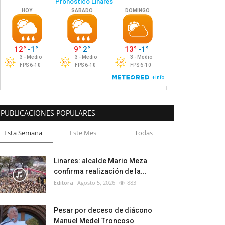
PUBLICACIONES POPULARES
Esta Semana
Este Mes
Todas
Linares: alcalde Mario Meza
confirma realización de la...
Editora
Agosto 5, 2026
883
Pesar por deceso de diácono
Manuel Medel Troncoso