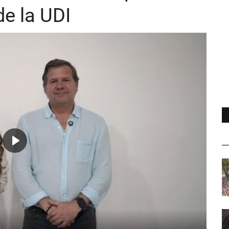
e la UDI
Play