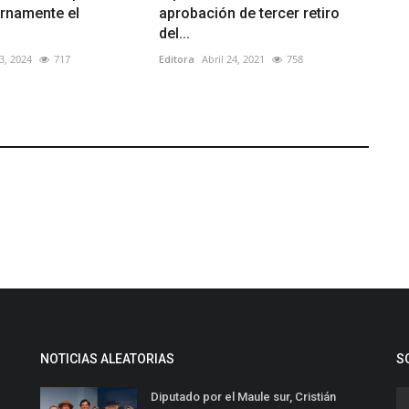
ernamente el
aprobación de tercer retiro
del...
3, 2024
717
Editora
Abril 24, 2021
758
NOTICIAS ALEATORIAS
S
Diputado por el Maule sur, Cristián