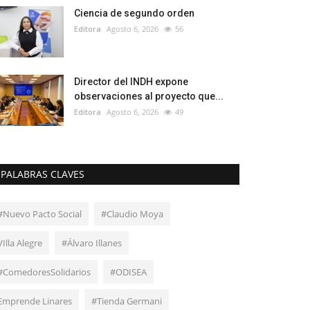
Ciencia de segundo orden
Editora
Agosto 6, 2026
56
Director del INDH expone
observaciones al proyecto que...
Editora
Agosto 6, 2026
49
PALABRAS CLAVES
#Nuevo Pacto Social
#Claudio Moya
VIlla Alegre
#Álvaro Illanes
#ComedoresSolidarios
#ODISEA
Emprende Linares
#Tienda Germani