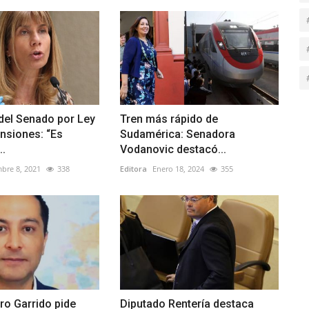
del Senado por Ley
Tren más rápido de
nsiones: “Es
Sudamérica: Senadora
..
Vodanovic destacó...
bre 8, 2021
338
Editora
Enero 18, 2024
355
ro Garrido pide
Diputado Rentería destaca