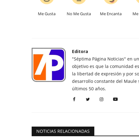
Me Gusta
No Me Gusta
Me Encanta
Me 
Editora
"Séptima Página Noticias" en u
objetivo es que la comunidad es
la libertad de expresión y por s
desarrollo constante del Maule 
últimos 50 años.
NOTICIAS RELACIONADAS