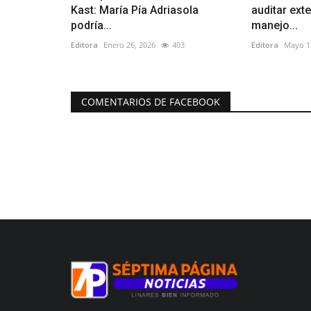
Kast: María Pía Adriasola
auditar ext
podría...
manejo...
Editora
Enero 26, 2026
403
Editora
Mayo 1
COMENTARIOS DE FACEBOOK