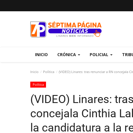
INICIO
CRÓNICA
POLICIAL
TRIB
Inicio
Política
(VIDEO) Linares: tras renunciar a RN concejala C
Política
(VIDEO) Linares: tra
concejala Cinthia L
la candidatura a la r