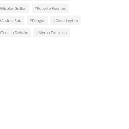
#Nicolás Guillón
#Roberto Fuentes
#Andrea Ruíz
#Dengue
#César Leyton
#Tercera División
#Myrna Troncoso