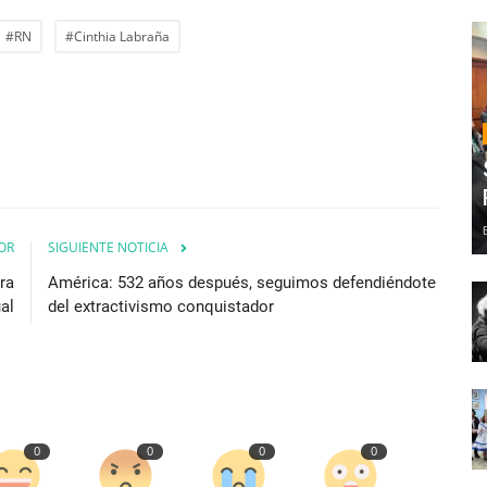
#RN
#Cinthia Labraña
OR
SIGUIENTE NOTICIA
ra
América: 532 años después, seguimos defendiéndote
al
del extractivismo conquistador
0
0
0
0