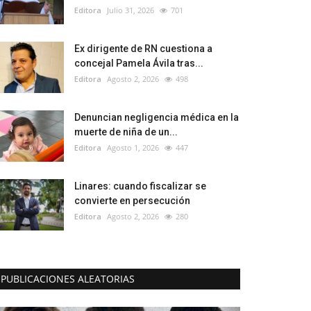
Editora
Julio 31, 2026
701
Ex dirigente de RN cuestiona a
concejal Pamela Ávila tras...
Editora
Agosto 2, 2026
498
Denuncian negligencia médica en la
muerte de niña de un...
Editora
Agosto 1, 2026
447
Linares: cuando fiscalizar se
convierte en persecución
Editora
Agosto 2, 2026
280
PUBLICACIONES ALEATORIAS