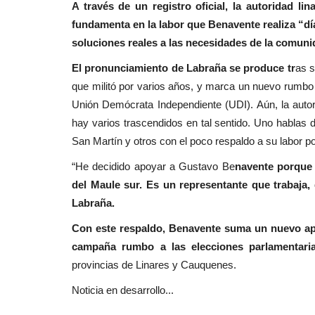
A través de un registro oficial, la autoridad l
Espectáculos
fundamenta en la labor que Benavente realiza “dí
soluciones reales a las necesidades de la comuni
El pronunciamiento de Labraña se produce tr
as s
que militó por varios años, y marca un nuevo rumbo e
Unión Demócrata Independiente (UDI). Aún, la auto
hay varios trascendidos en tal sentido. Uno hablas d
San Martín y otros con el poco respaldo a su labor p
Linares: alcalde Mario Meza co
“He decidido apoyar a Gustavo Be
navente porque
realización de la...
del Maule sur. Es un representante que trabaja, 
Labraña.
Editora
Agosto 5, 2026
855
Con este respaldo, Benavente suma un nuevo apoy
El jefe comunal, dijo tener la convicción que el 
Municipal aprobará el Programa...
campaña rumbo a las elecciones parlamentari
provincias de Linares y Cauquenes.
Noticia en desarrollo...