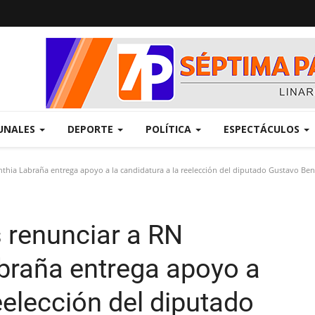
UNALES
DEPORTE
POLÍTICA
ESPECTÁCULOS
inthia Labraña entrega apoyo a la candidatura a la reelección del diputado Gustavo Be
s renunciar a RN
abraña entrega apoyo a
eelección del diputado