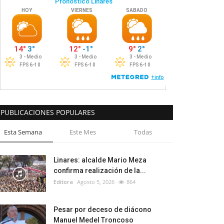
PUBLICACIONES POPULARES
Esta Semana
Este Mes
Todas
Linares: alcalde Mario Meza
confirma realización de la...
Editora
Agosto 5, 2026
864
Pesar por deceso de diácono
Manuel Medel Troncoso