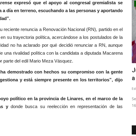
inarense expresó que el apoyo al congresal gremialista se
Crónica
a a día en terreno, escuchando a las personas y aportando
dad”.
u reciente renuncia a Renovación Nacional (RN), partido en el
n su trayectoria política, acercándose a los postulados de la
ridad no ha aclarado por qué decidió renunciar a RN, aunque
e una rivalidad política con la candidata a diputada Macarena
or parte del edil Mario Meza Vásquez.
nfirma
SEREMI de Desarrollo Social y Familia
J
 ha demostrado con hechos su compromiso con la gente
refuerza apoyo al...
a
gestiona y está siempre presente en los territorios”, dijo
Editora
Agosto 6, 2026
56
Ed
o político en la provincia de Linares, en el marco de la
Concejo
Se
16
as y
donde busca su reelección en representación de las