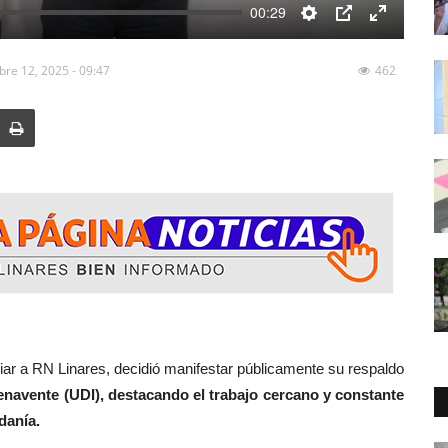
00:29
Settings
PIP
Enter
fullscreen
bre 12, 2025 - 09:47
462
RN Linares, decidió manifestar públicamente su respaldo
enavente (UDI), destacando el trabajo cercano y constante
danía.