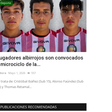
Deporte
Política
ugadores albirrojos son convocados
(VIDEO) Se
 microciclo de la...
que partido
itora
Mayo 1, 2026
557
Editora
Julio 9, 20
 trata de: Cristóbal Ibáñez (Sub 15), Alonso Faúndez (Sub
) y Thomas Retamal...
PUBLICACIONES RECOMENDADAS