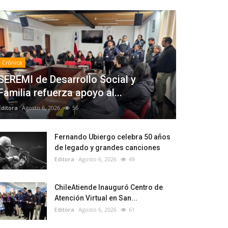
Crónica
SEREMI de Desarrollo Social y
Familia refuerza apoyo al...
Editora
Agosto 6, 2026
56
Fernando Ubiergo celebra 50 años
de legado y grandes canciones
Editora
Agosto 6, 2026
49
ChileAtiende Inauguró Centro de
Atención Virtual en San...
Editora
Agosto 6, 2026
61