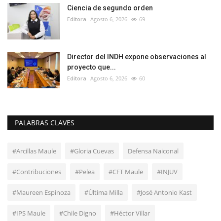
Ciencia de segundo orden
Editora
Agosto 6, 2026
69
Director del INDH expone observaciones al
proyecto que...
Editora
Agosto 6, 2026
60
PALABRAS CLAVES
#Arcillas Maule
#Gloria Cuevas
Defensa Naiconal
#Contribuciones
#Pelea
#CFT Maule
#INJUV
#Maureen Espinoza
#Última Milla
#José Antonio Kast
#IPS Maule
#Chile Digno
#Héctor Villar