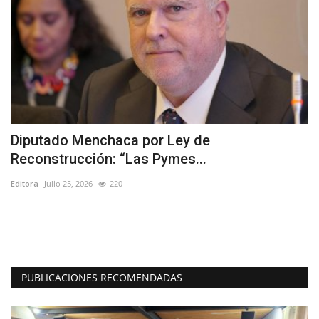
Diputado Menchaca por Ley de
T
Reconstrucción: “Las Pymes...
d
Editora
Julio 25, 2026
220
Ed
PUBLICACIONES RECOMENDADAS