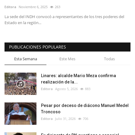
Editora
Noviembre 6, 2025
263
La sede del INDH convocó a representantes de los tres poderes del
Estado en la región...
PUBLICACIONES POPULARES
Esta Semana
Este Mes
Todas
Linares: alcalde Mario Meza confirma
realización de la...
Editora
Agosto 5, 2026
883
Pesar por deceso de diácono Manuel Medel
Troncoso
Editora
Julio 31, 2026
706