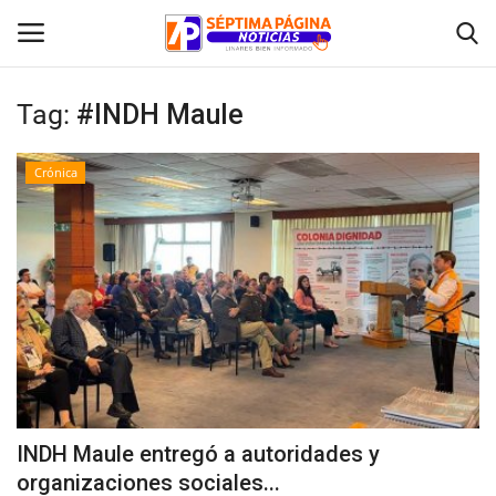
Tag:
#INDH Maule
Inicio
Crónica
Crónica
Policial
Tribunales
Deporte
Política
INDH Maule entregó a autoridades y
organizaciones sociales...
Espectáculos