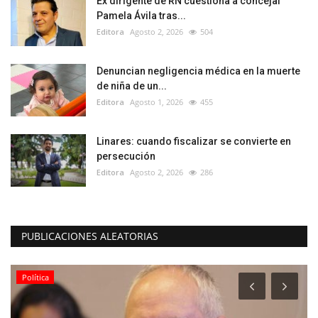
Ex dirigente de RN cuestiona a concejal
Pamela Ávila tras...
Editora
Agosto 2, 2026
504
Denuncian negligencia médica en la muerte
de niña de un...
Editora
Agosto 1, 2026
455
Linares: cuando fiscalizar se convierte en
persecución
Editora
Agosto 2, 2026
286
PUBLICACIONES ALEATORIAS
Política