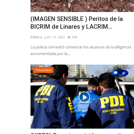
(IMAGEN SENSIBLE ) Peritos de la
BICRIM de Linares y LACRIM...
Editora
Julio 15, 2022
648
La policía civil evitó comentar los alcances de la diligencia
encomendada por la...
Tribunales