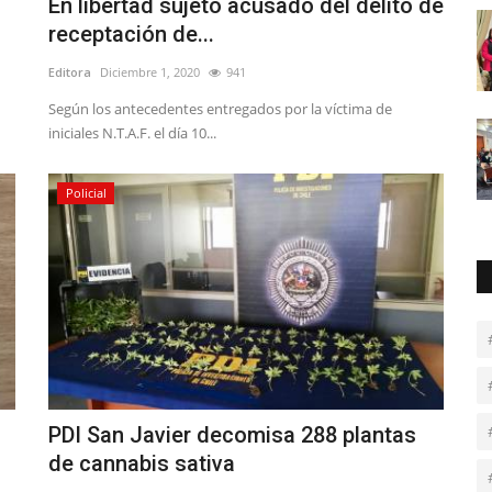
En libertad sujeto acusado del delito de
receptación de...
Editora
Diciembre 1, 2020
941
Según los antecedentes entregados por la víctima de
iniciales N.T.A.F. el día 10...
Policial
PDI San Javier decomisa 288 plantas
de cannabis sativa