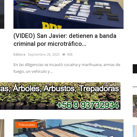
(VIDEO) San Javier: detienen a banda
criminal por microtráfico...
Editora
Septiembre 26, 2025
908
En las diligencias se incautó cocaína y marihuana, armas de
fuego, un vehículo y...
Tribunales