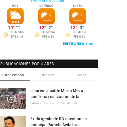
PUBLICACIONES POPULARES
Esta Semana
Este Mes
Todas
Linares: alcalde Mario Meza
confirma realización de la...
Editora
Agosto 5, 2026
928
Ex dirigente de RN cuestiona a
concejal Pamela Ávila tras...