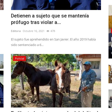
Detienen a sujeto que se mantenía
prófugo tras violar a...
Editora
Octubre 16, 2021
478
El sujeto fue aprehendido en San Javier. El año 2019 había
sido sentenciado a 6...
Policial