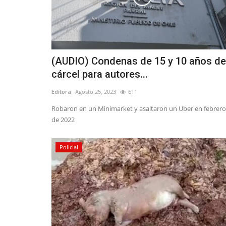
Política
(AUDIO) Condenas de 15 y 10 años de
cárcel para autores...
Editora
Agosto 25, 2023
611
Robaron en un Minimarket y asaltaron un Uber en febrero
Encuesta CRITERIA posiciona a
de 2022
Vodanovic y su colega...
Editora
Julio 7, 2026
247
Policial
La congresal por el Maule, insistió que uno de s
es defender los derechos...