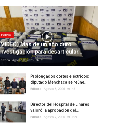
Policial
(VIDEO) Más de un año duró
investigación para desarticular...
Editora
Agosto 8, 2026
71
Prolongados cortes eléctricos:
diputado Menchaca se reúne...
Editora
Agosto 8, 2026
45
Director del Hospital de Linares
valoró la aprobación del...
Editora
Agosto 7, 2026
109