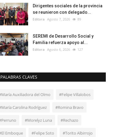
Dirigentes sociales de la provincia
se reunieron con delegado...
Editora
Agosto 7, 2026
89
SEREMI de Desarrollo Social y
Familia refuerza apoyo al...
Editora
Agosto 6, 2026
127
PALABRAS CLAVES
#María Auxiliadora del Olmo
#Felipe Villalobos
#María Carolina Rodríguez
#Romina Bravo
#Perruno
#Morelyz Luna
#Rechazo
#El Emboque
#Felipe Soto
#Torito Albirrojo