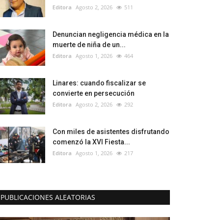
Editora
Agosto 2, 2026
511
Denuncian negligencia médica en la
muerte de niña de un...
Editora
Agosto 1, 2026
464
Linares: cuando fiscalizar se
convierte en persecución
Editora
Agosto 2, 2026
292
Con miles de asistentes disfrutando
comenzó la XVI Fiesta...
Editora
Agosto 1, 2026
217
PUBLICACIONES ALEATORIAS