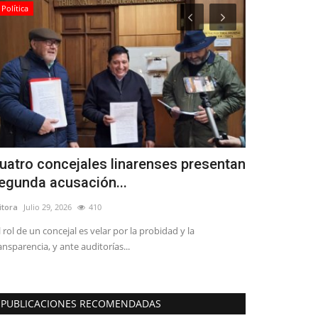
Política
Deporte
uatro concejales linarenses presentan
Linares ti
egunda acusación...
Compak Sp
itora
Julio 29, 2026
410
Editora
Noviembre
l rol de un concejal es velar por la probidad y la
Víctor Rodríguez 
ansparencia, y ante auditorías...
Asociación de Pes
PUBLICACIONES RECOMENDADAS