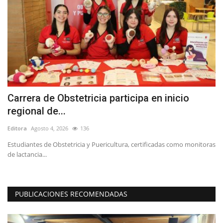
Carrera de Obstetricia participa en inicio
A
regional de...
d
Editora
Agosto 4, 2026
136
Ed
Estudiantes de Obstetricia y Puericultura, certificadas como monitoras
"L
de lactancia...
reg
PUBLICACIONES RECOMENDADAS