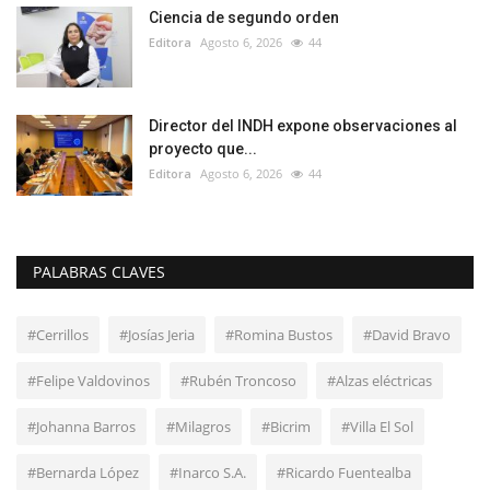
Ciencia de segundo orden
Editora
Agosto 6, 2026
44
Director del INDH expone observaciones al
proyecto que...
Editora
Agosto 6, 2026
44
PALABRAS CLAVES
#Cerrillos
#Josías Jeria
#Romina Bustos
#David Bravo
#Felipe Valdovinos
#Rubén Troncoso
#Alzas eléctricas
#Johanna Barros
#Milagros
#Bicrim
#Villa El Sol
#Bernarda López
#Inarco S.A.
#Ricardo Fuentealba