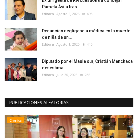
Ex dirigente de RN cuestiona a concejal
Pamela Ávila tras...
Editora
Agosto 2, 2026
493
Denuncian negligencia médica en la muerte
de niña de un...
Editora
Agosto 1, 2026
446
Diputado por el Maule sur, Cristián Menchaca
desestima...
Editora
Julio 30, 2026
286
PUBLICACIONES ALEATORIAS
Crónica