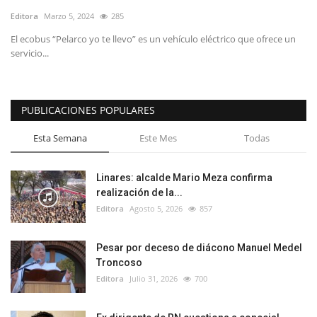
Editora
Marzo 5, 2024
285
El ecobus “Pelarco yo te llevo” es un vehículo eléctrico que ofrece un
servicio...
PUBLICACIONES POPULARES
Esta Semana
Este Mes
Todas
Linares: alcalde Mario Meza confirma
realización de la...
Editora
Agosto 5, 2026
857
Pesar por deceso de diácono Manuel Medel
Troncoso
Editora
Julio 31, 2026
700