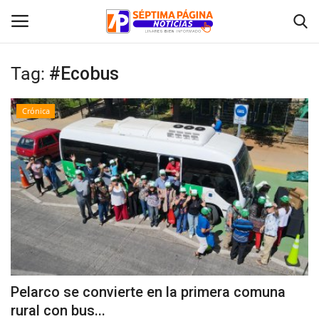
Tag:
#Ecobus
Inicio
Crónica
Crónica
Policial
Tribunales
Deporte
Política
Pelarco se convierte en la primera comuna
rural con bus...
Espectáculos