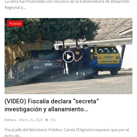
La obra fue financiada con recursos de la Subsecretaría de Desarrollo
Regional y...
Policial
(VIDEO) Fiscalía declara “secreta”
investigación y allanamiento...
Editora
Marzo 26, 2024
736
Fiscal jefe del Ministerio Público, Carola D’Agostini expresó que por el
éxito de...