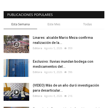
PUBLICACIONES POPULARES
Esta Semana
Este Mes
Todas
Linares: alcalde Mario Meza confirma
realización de la...
Editora
Agosto 5, 2026
959
Exclusivo: lluvias inundan bodega con
medicamentos del...
Editora
Agosto 9, 2026
396
(VIDEO) Más de un año duró investigación
para desarticular...
Editora
Agosto 8, 2026
216