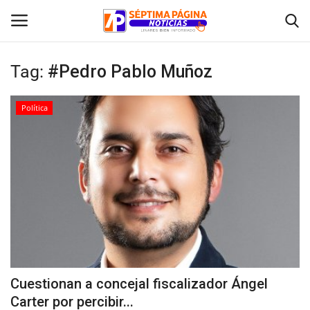
Tag:
#Pedro Pablo Muñoz
Inicio
Política
Crónica
Policial
Tribunales
Deporte
Política
Cuestionan a concejal fiscalizador Ángel
Carter por percibir...
Espectáculos