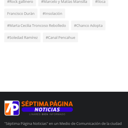
#Rock gallinero
#Marcelo y Matías Mansilla
#Iloca
Francisco Duràn
#Insolación
#Marta Cecilia Troncoso Rebolledo
#Chanco Adopta
#Soledad Ramírez
#Canal Pencahue
"Séptima Página Noticias" en un Medio de Comunicación de la ciudad