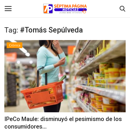
Tag:
#Tomás Sepúlveda
Inicio
Crónica
Crónica
Policial
Tribunales
Deporte
Política
IPeCo Maule: disminuyó el pesimismo de los
consumidores...
Espectáculos