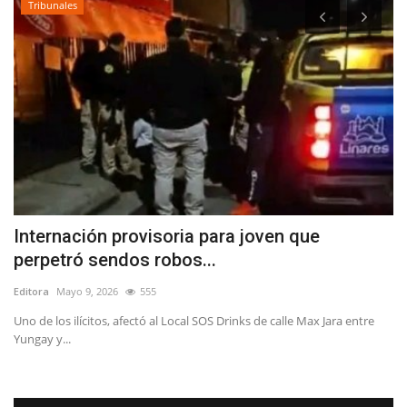
Tribunales
Internación provisoria para joven que
T
perpetró sendos robos...
d
Editora
Mayo 9, 2026
555
Ed
l
Uno de los ilícitos, afectó al Local SOS Drinks de calle Max Jara entre
Yungay y...