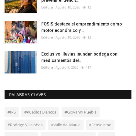
prevenir el déficit...
Editora
Agosto 10, 2026
12
FOSIS destaca el emprendimiento como
motor económico y...
Editora
Agosto 10, 2026
12
Exclusivo: lluvias inundan bodega con
medicamentos del...
Editora
Agosto 9, 2026
417
PALABRAS CLAVES
#IPS
#Pueblos Blancos
#Giovanni Puebla
#Rodrigo Villalobos
#Valle del Maule
#Feminismo