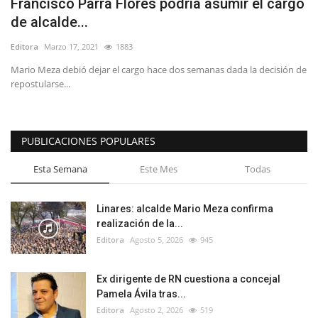
Francisco Parra Flores podría asumir el cargo
de alcalde...
Editora
Marzo 17, 2021
1883
Mario Meza debió dejar el cargo hace dos semanas dada la decisión de
repostularse...
PUBLICACIONES POPULARES
Esta Semana
Este Mes
Todas
Linares: alcalde Mario Meza confirma
realización de la...
Editora
Agosto 5, 2026
945
Ex dirigente de RN cuestiona a concejal
Pamela Ávila tras...
Editora
Agosto 2, 2026
519