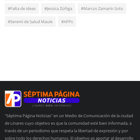
#Falta de ideas
#Jessica Zúñiga
#Marcos Zamarín Soto
#Seremi de Salud Maule
#AFPs
"Séptima Página Noticias" en un Medio de Comunicación de la ciudad
de Linares cuyo objetivo es que la comunidad esté bien informada, a
través de un periodismo que respeta la libertad de expresión y por
sobre todo los derechos humanos. El objetivo es aportar al desarrollo