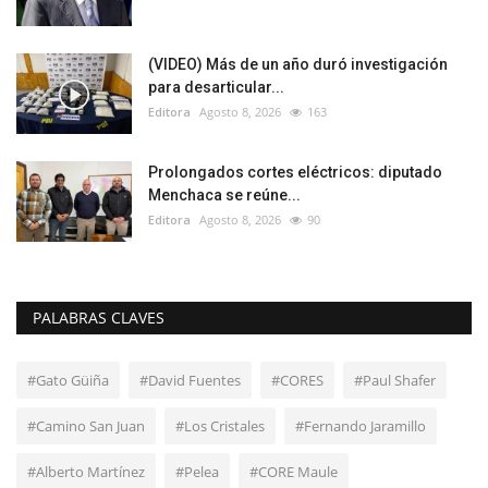
(VIDEO) Más de un año duró investigación
para desarticular...
Editora
Agosto 8, 2026
163
Prolongados cortes eléctricos: diputado
Menchaca se reúne...
Editora
Agosto 8, 2026
90
PALABRAS CLAVES
#Gato Güiña
#David Fuentes
#CORES
#Paul Shafer
#Camino San Juan
#Los Cristales
#Fernando Jaramillo
#Alberto Martínez
#Pelea
#CORE Maule