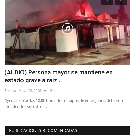
ía
(AUDIO) Persona mayor se mantiene en
P
estado grave a raíz...
M
Editora
Mayo 28, 2026
1244
Ed
Ayer, a eso de las 18:00 horas, los equipos de emergencia debieron
Du
atender dos siniestros...
si
PUBLICACIONES RECOMENDADAS