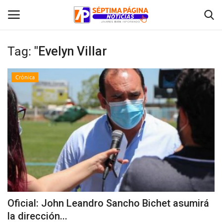
Tag:
"Evelyn Villar
Inicio
Crónica
Crónica
Policial
Tribunales
Deporte
Política
Oficial: John Leandro Sancho Bichet asumirá
la dirección...
Espectáculos