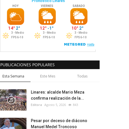
PUBLICACIONES POPULARES
Esta Semana
Este Mes
Todas
Linares: alcalde Mario Meza
confirma realización de la...
Editora
Agosto 5, 2026
843
Pesar por deceso de diácono
Manuel Medel Troncoso