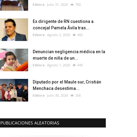
Editora
Julio 31, 2026
700
Ex dirigente de RN cuestiona a
concejal Pamela Ávila tras...
Editora
Agosto 2, 2026
492
Denuncian negligencia médica en la
muerte de niña de un...
Editora
Agosto 1, 2026
445
Diputado por el Maule sur, Cristián
Menchaca desestima...
Editora
Julio 30, 2026
356
PUBLICACIONES ALEATORIAS