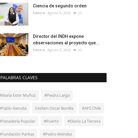
Ciencia de segundo orden
Editora
Agosto 6, 2026
23
Director del INDH expone
observaciones al proyecto que...
Editora
Agosto 6, 2026
20
PALABRAS CLAVES
#María Ester Muñoz
#Piedra Larga
#Pablo Neruda
Cesfam Oscar Bonilla
#AFS Chile
#Panadería Popular
#Puerto
#Diario La Tercera
#Fundación Paritas
#Pedro Méndez