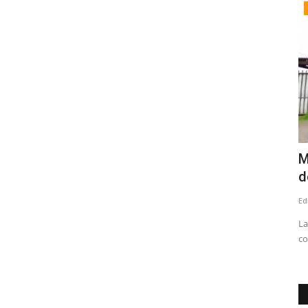
Tribunales
adas
Internación provisoria para joven que
M
perpetró sendos robos...
d
Editora
Mayo 9, 2026
539
Ed
cibir
Uno de los ilícitos, afectó al Local SOS Drinks de calle Max
La
Jara entre Yungay y...
co