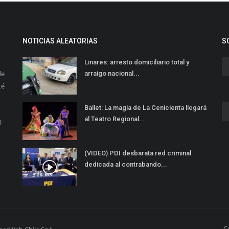
NOTICIAS ALEATORIAS
S
Linares: arresto domiciliario total y
de
arraigo nacional...
té
Ballet: La magia de La Cenicienta llegará
al Teatro Regional...
l
(VIDEO) PDI desbarata red criminal
dedicada al contrabando...
C