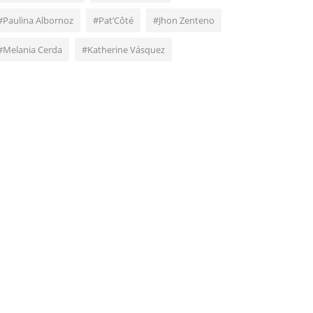
#Paulina Albornoz
#Pat’Côté
#Jhon Zenteno
#Melania Cerda
#Katherine Vásquez