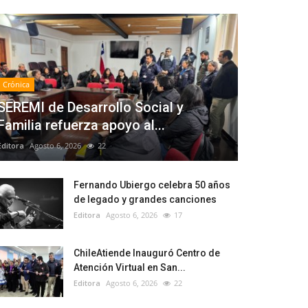
Crónica
SEREMI de Desarrollo Social y
Familia refuerza apoyo al...
Editora
Agosto 6, 2026
22
Fernando Ubiergo celebra 50 años
de legado y grandes canciones
Editora
Agosto 6, 2026
17
ChileAtiende Inauguró Centro de
Atención Virtual en San...
Editora
Agosto 6, 2026
22