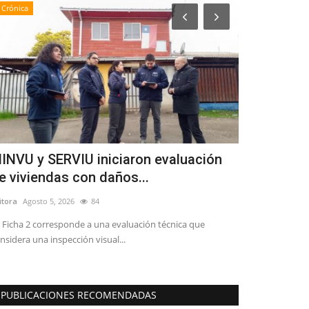
Crónica
Deporte
INVU y SERVIU iniciaron evaluación
Mindep-IND
e viviendas con daños...
sus talleres
itora
Agosto 5, 2026
84
Editora
Enero 25, 
 Ficha 2 corresponde a una evaluación técnica que
La oferta program
nsidera una inspección visual...
Maule también ab
PUBLICACIONES RECOMENDADAS