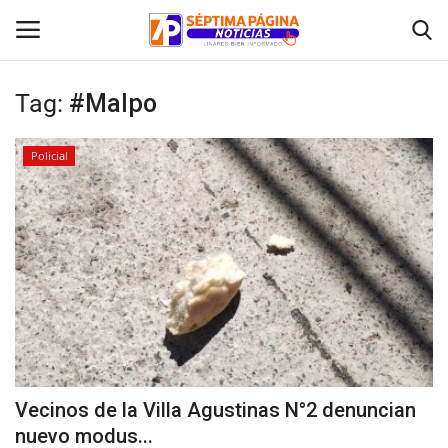
Tag:
#Malpo
Inicio
Policial
Crónica
Policial
Tribunales
Deporte
Política
Vecinos de la Villa Agustinas N°2 denuncian
nuevo modus...
Espectáculos