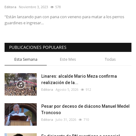
Editora
Noviembre 3, 2023
578
“Están lanzando pan con pana con veneno para matar a los perros
guardines e ingresar...
PUBLICACIONES POPULARES
Esta Semana
Este Mes
Todas
Linares: alcalde Mario Meza confirma
realización de la...
Editora
Agosto 5, 2026
912
Pesar por deceso de diácono Manuel Medel
Troncoso
Editora
Julio 31, 2026
710