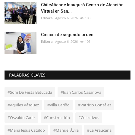
ChileAtiende Inauguró Centro de Atención
Virtual en San...
Editora
Agosto 6, 2026
103
Ciencia de segundo orden
Editora
Agosto 6, 2026
101
PALABRAS CLAVES
#Som Da Festa Batucada
#Juan Carlos Casanova
#Aquiles Vásquez
#Villa Cariño
#Patricio González
#Osvaldo Cádiz
#Construcción
#Colectivos
#María Jesús Cataldo
#Manuel Ávila
#La Araucana