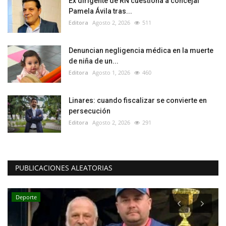
Ex dirigente de RN cuestiona a concejal
Pamela Ávila tras...
Editora
Agosto 2, 2026
511
Denuncian negligencia médica en la muerte
de niña de un...
Editora
Agosto 1, 2026
460
Linares: cuando fiscalizar se convierte en
persecución
Editora
Agosto 2, 2026
291
PUBLICACIONES ALEATORIAS
Deporte