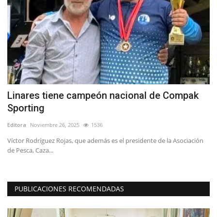
Linares tiene campeón nacional de Compak
B
Sporting
B
Editora
Noviembre 26, 2025
1536
Ed
Víctor Rodríguez Rojas, que además es el presidente de la Asociación
La
de Pesca, Caza...
es
PUBLICACIONES RECOMENDADAS