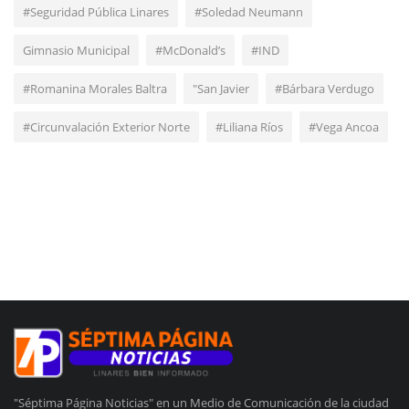
#Seguridad Pública Linares
#Soledad Neumann
Gimnasio Municipal
#McDonald’s
#IND
#Romanina Morales Baltra
"San Javier
#Bárbara Verdugo
#Circunvalación Exterior Norte
#Liliana Ríos
#Vega Ancoa
"Séptima Página Noticias" en un Medio de Comunicación de la ciudad