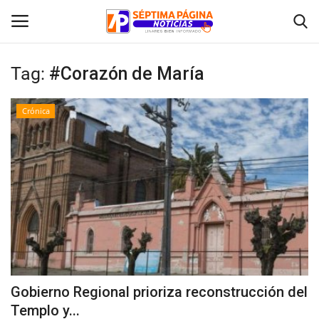
Tag:
#Corazón de María
Inicio
Crónica
Crónica
Policial
Tribunales
Deporte
Política
Gobierno Regional prioriza reconstrucción del
Templo y...
Espectáculos