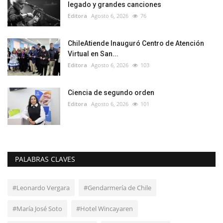
legado y grandes canciones
Editora
Agosto 6, 2026
76
ChileAtiende Inauguró Centro de Atención
Virtual en San...
Editora
Agosto 6, 2026
103
Ciencia de segundo orden
Editora
Agosto 6, 2026
101
PALABRAS CLAVES
#Leonardo Vergara
#Gendarmería de Chile
#María José Soto
#Hotel Wincayaren