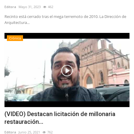
Editora
Mayo 31, 2023
462
Recinto está cerrado tras el mega terremoto de 2010. La Dirección de
Arquitectura...
Crónica
(VIDEO) Destacan licitación de millonaria
restauración...
Editora
Junio 25, 2021
762