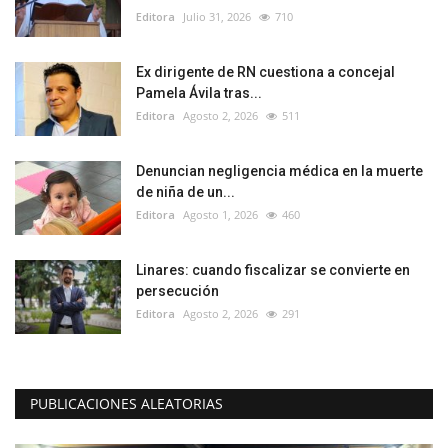
Editora
Julio 31, 2026
710
Ex dirigente de RN cuestiona a concejal
Pamela Ávila tras...
Editora
Agosto 2, 2026
511
Denuncian negligencia médica en la muerte
de niña de un...
Editora
Agosto 1, 2026
460
Linares: cuando fiscalizar se convierte en
persecución
Editora
Agosto 2, 2026
291
PUBLICACIONES ALEATORIAS