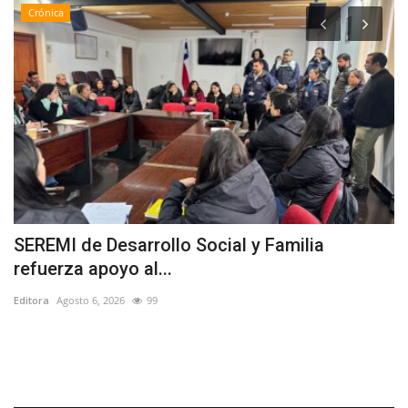
Crónica
SEREMI de Desarrollo Social y Familia
C
refuerza apoyo al...
V
Editora
Agosto 6, 2026
99
Ed
ca
La
qu