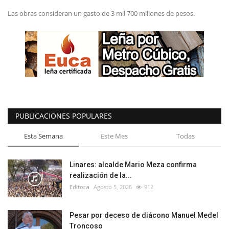
Las obras consideran un gasto de 3 mil 700 millones de pesos.
PUBLICACIONES POPULARES
Esta Semana
Este Mes
Todas
Linares: alcalde Mario Meza confirma
realización de la...
Editora
Agosto 5, 2026
912
Pesar por deceso de diácono Manuel Medel
Troncoso