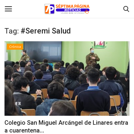
Tag:
#Seremi Salud
Inicio
Crónica
Crónica
Policial
Tribunales
Deporte
Política
Colegio San Miguel Arcángel de Linares entra
a cuarentena...
Espectáculos