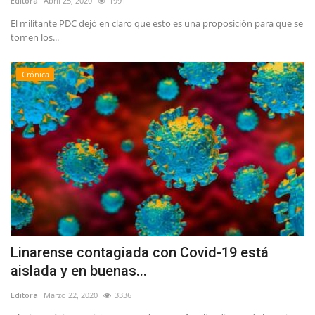
Editora
Abril 25, 2020
1991
El militante PDC dejó en claro que esto es una proposición para que se
tomen los...
Crónica
Linarense contagiada con Covid-19 está
aislada y en buenas...
Editora
Marzo 22, 2020
3336