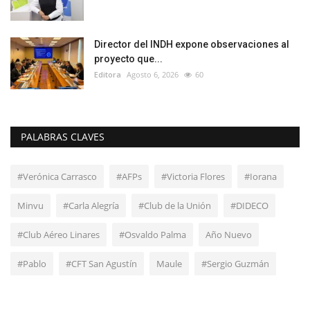
Director del INDH expone observaciones al
proyecto que...
Editora
Agosto 6, 2026
60
PALABRAS CLAVES
#Verónica Carrasco
#AFPs
#Victoria Flores
#Iorana
Minvu
#Carla Alegría
#Club de la Unión
#DIDECO
#Club Aéreo Linares
#Osvaldo Palma
Año Nuevo
#Pablo
#CFT San Agustín
Maule
#Sergio Guzmán