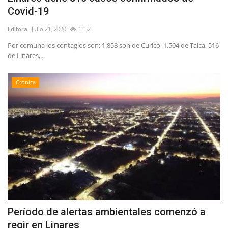
Covid-19
Editora
Julio 21, 2020
1152
Por comuna los contagios son: 1.858 son de Curicó, 1.504 de Talca, 516
de Linares,...
Crónica
Período de alertas ambientales comenzó a
regir en Linares