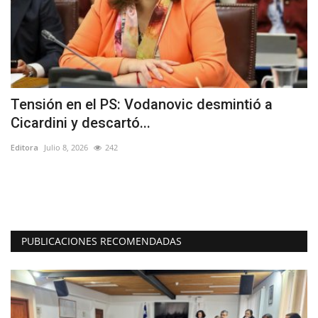
Tensión en el PS: Vodanovic desmintió a
E
Cicardini y descartó...
P
Editora
Julio 8, 2026
242
Ed
"S
to
PUBLICACIONES RECOMENDADAS