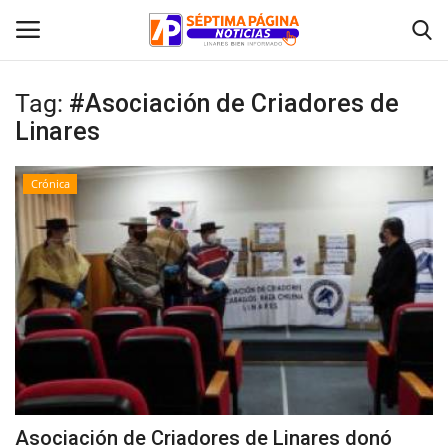
Tag:
#Asociación de Criadores de
Linares
Inicio
Crónica
Crónica
Policial
Tribunales
Deporte
Política
Asociación de Criadores de Linares donó
Espectáculos