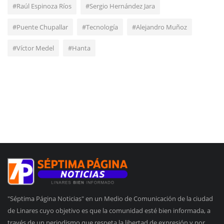
#Raúl Espinoza Ríos
#Sergio Hernández Jara
#Puente Chupallar
#Tecnología
#Alejandro Muñoz
#Víctor Medel
#Hanta
"Séptima Página Noticias" en un Medio de Comunicación de la ciudad
de Linares cuyo objetivo es que la comunidad esté bien informada, a
través de un periodismo que respeta la libertad de expresión y por