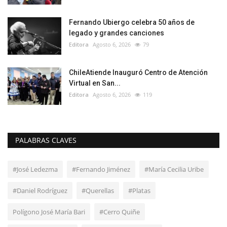
Fernando Ubiergo celebra 50 años de
legado y grandes canciones
Editora
Agosto 6, 2026
79
ChileAtiende Inauguró Centro de Atención
Virtual en San...
Editora
Agosto 6, 2026
119
PALABRAS CLAVES
#José Ledezma
#Fernando Jiménez
#María Cecilia Uribe
#Daniel Rodríguez
#Querellas
#Platas
Polígono José María Bari
#Cerro Quiñe