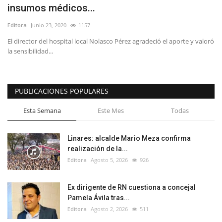
insumos médicos...
Editora
Junio 23, 2020
1157
El director del hospital local Nolasco Pérez agradeció el aporte y valoró
la sensibilidad...
PUBLICACIONES POPULARES
Esta Semana
Este Mes
Todas
Linares: alcalde Mario Meza confirma
realización de la...
Editora
Agosto 5, 2026
926
Ex dirigente de RN cuestiona a concejal
Pamela Ávila tras...
Editora
Agosto 2, 2026
511