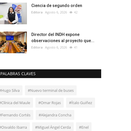
Ciencia de segundo orden
Editora
Agosto 6, 2026
42
Director del INDH expone
observaciones al proyecto que...
Editora
Agosto 6, 2026
41
PALABRAS CLAVES
#Hugo Silva
#Nuevo terminal de buses
#Clínica del Maule
#Omar Rojas
#Ítalo Guiñez
#Fernando Cortés
#Alejandra Concha
#Osvaldo Ibarra
#Miguel Ángel Cerda
#Enel