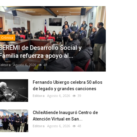
Crónica
SEREMI de Desarrollo Social y
Familia refuerza apoyo al...
Editora
Agosto 6, 2026
48
Fernando Ubiergo celebra 50 años
de legado y grandes canciones
Editora
Agosto 6, 2026
39
ChileAtiende Inauguró Centro de
Atención Virtual en San...
Editora
Agosto 6, 2026
48