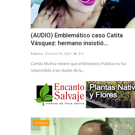
(AUDIO) Emblemático caso Catita
Vásquez: hermano insistió...
Editora
Octubre 24, 2023
816
Camilo Muñoz reiteró que el Ministerio Público no ha
respondido a las dudas de la...
Crónica