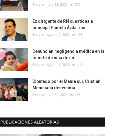
Editora
Julio 31, 2026
700
Ex dirigente de RN cuestiona a
concejal Pamela Ávila tras...
Editora
Agosto 2, 2026
493
Denuncian negligencia médica en la
muerte de niña de un...
Editora
Agosto 1, 2026
446
Diputado por el Maule sur, Cristián
Menchaca desestima...
Editora
Julio 30, 2026
286
PUBLICACIONES ALEATORIAS