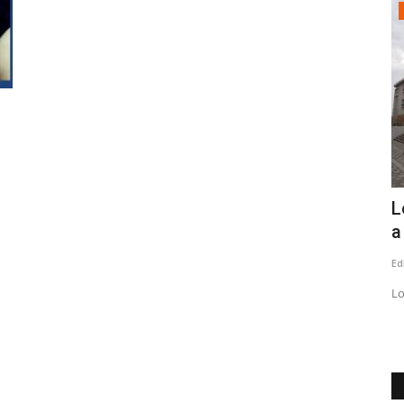
Política
ija
Recursos Pro-Retención: las
L
responsabilidades políticas...
a
Editora
Junio 29, 2026
250
Ed
ional, Julio
"El alcalde Mario Meza tiene el deber de entregar
Lo
explicaciones claras y asumir...