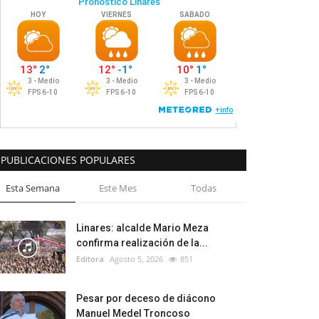
PUBLICACIONES POPULARES
Esta Semana
Este Mes
Todas
Linares: alcalde Mario Meza
confirma realización de la...
Editora
Agosto 5, 2026
851
Pesar por deceso de diácono
Manuel Medel Troncoso