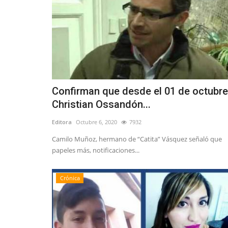
Confirman que desde el 01 de octubre
Christian Ossandón...
Editora
Octubre 6, 2020
7932
Camilo Muñoz, hermano de “Catita” Vásquez señaló que
papeles más, notificaciones...
Crónica