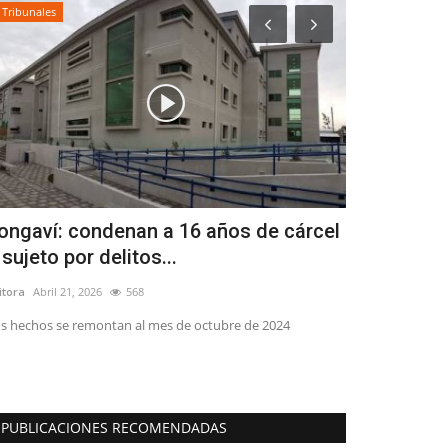
Tribunales
Tribunales
ongaví: condenan a 16 años de cárcel
(VIDEO) Pri
 sujeto por delitos...
imputados 
itora
Abril 21, 2026
568
Editora
Mayo 18, 
s hechos se remontan al mes de octubre de 2024
Los hechos ocurri
pública
PUBLICACIONES RECOMENDADAS