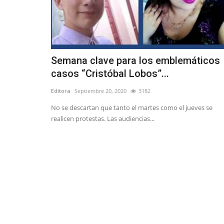
Tribunales
Semana clave para los emblemáticos
casos “Cristóbal Lobos”...
Editora
Septiembre 20, 2020
3182
No se descartan que tanto el martes como el jueves se
Corte de Apelaciones de Talca f
realicen protestas. Las audiencias...
audiencia para escuchar...
Editora
Julio 8, 2026
231
Comienza el proceso para reemplazar al fiscal reg
Contardo