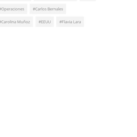
#Operaciones
#Carlos Bernales
#Carolina Muñoz
#EEUU
#Flavia Lara