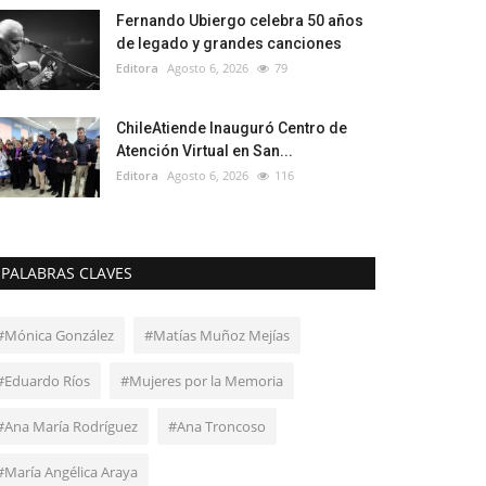
Fernando Ubiergo celebra 50 años
de legado y grandes canciones
Editora
Agosto 6, 2026
79
ChileAtiende Inauguró Centro de
Atención Virtual en San...
Editora
Agosto 6, 2026
116
PALABRAS CLAVES
#Mónica González
#Matías Muñoz Mejías
#Eduardo Ríos
#Mujeres por la Memoria
#Ana María Rodríguez
#Ana Troncoso
#María Angélica Araya