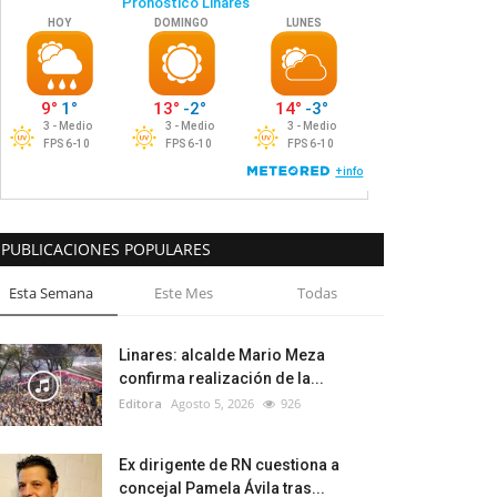
PUBLICACIONES POPULARES
Esta Semana
Este Mes
Todas
Linares: alcalde Mario Meza
confirma realización de la...
Editora
Agosto 5, 2026
926
Ex dirigente de RN cuestiona a
concejal Pamela Ávila tras...