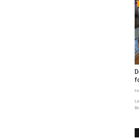
Policial
amilia
Linares: ciclista muere tras ser
D
atropellado en el peligroso...
f
Editora
Junio 9, 2026
1273
Ed
Los hechos originados a eso de las 08:15 de esta mañana en
La
el cruce Las Vertientes,...
Bi