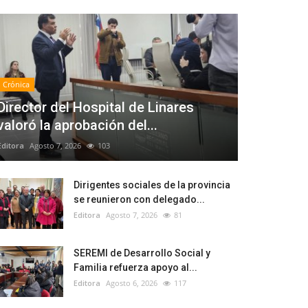
Crónica
Director del Hospital de Linares
valoró la aprobación del...
Editora
Agosto 7, 2026
103
Dirigentes sociales de la provincia
se reunieron con delegado...
Editora
Agosto 7, 2026
81
SEREMI de Desarrollo Social y
Familia refuerza apoyo al...
Editora
Agosto 6, 2026
117