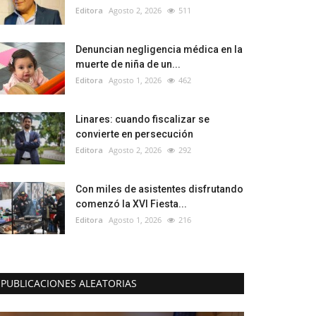
Editora
Agosto 2, 2026
511
Denuncian negligencia médica en la
muerte de niña de un...
Editora
Agosto 1, 2026
462
Linares: cuando fiscalizar se
convierte en persecución
Editora
Agosto 2, 2026
292
Con miles de asistentes disfrutando
comenzó la XVI Fiesta...
Editora
Agosto 1, 2026
216
PUBLICACIONES ALEATORIAS