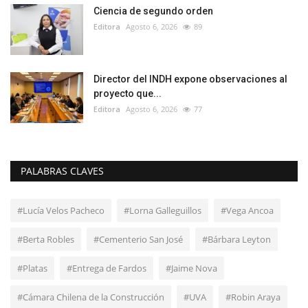
Ciencia de segundo orden
Editora
Agosto 6, 2026
89
Director del INDH expone observaciones al
proyecto que...
Editora
Agosto 6, 2026
77
PALABRAS CLAVES
#Lucía Velos Pacheco
#Lorna Galleguillos
#Vega Ancoa
#Berta Robles
#Cementerio San José
#Bárbara Leyton
#Platas
#Entrega de Fardos
#Jaime Nova
#Cámara Chilena de la Construcción
#UVA
#Robin Araya