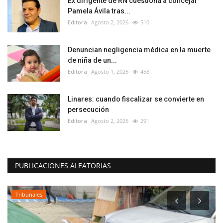
Ex dirigente de RN cuestiona a concejal
Pamela Ávila tras...
Editora
Agosto 2, 2026
510
Denuncian negligencia médica en la muerte
de niña de un...
Editora
Agosto 1, 2026
458
Linares: cuando fiscalizar se convierte en
persecución
Editora
Agosto 2, 2026
291
PUBLICACIONES ALEATORIAS
Tribunales