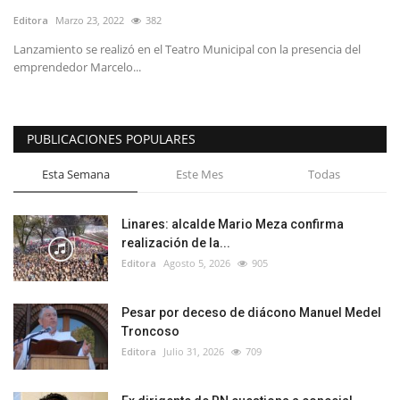
Editora
Marzo 23, 2022
382
Lanzamiento se realizó en el Teatro Municipal con la presencia del
emprendedor Marcelo...
PUBLICACIONES POPULARES
Esta Semana
Este Mes
Todas
Linares: alcalde Mario Meza confirma
realización de la...
Editora
Agosto 5, 2026
905
Pesar por deceso de diácono Manuel Medel
Troncoso
Editora
Julio 31, 2026
709