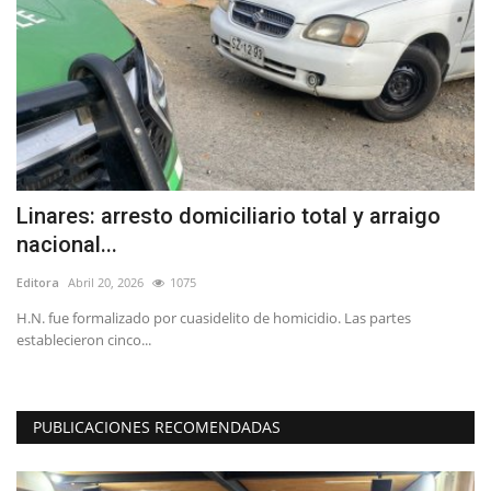
Linares: arresto domiciliario total y arraigo
(
nacional...
p
Editora
Abril 20, 2026
1075
Ed
io
H.N. fue formalizado por cuasidelito de homicidio. Las partes
establecieron cinco...
PUBLICACIONES RECOMENDADAS