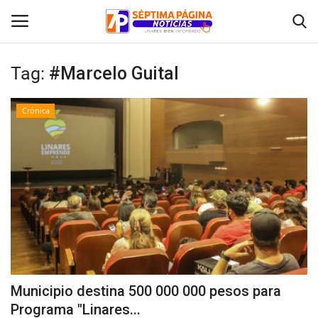
Tag:
#Marcelo Guital
Inicio
Crónica
Crónica
Policial
Tribunales
Deporte
Política
Municipio destina 500 000 000 pesos para
Programa "Linares...
Espectáculos