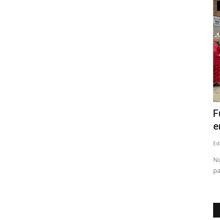
Deporte
onvierte
Abiertas las inscripciones para Vuelta
F
Ciclista Maule Centro...
e
Editora
Diciembre 19, 2025
787
Ed
odos fueron
Considerada la carrera más importante del calendario
Nu
nacional rutero, la Vuelta...
pa