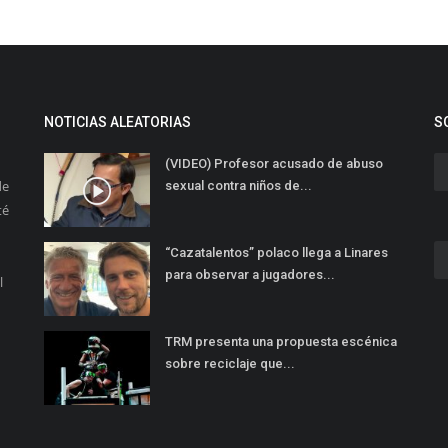
NOTICIAS ALEATORIAS
S
(VIDEO) Profesor acusado de abuso
de
sexual contra niños de...
té
“Cazatalentos” polaco llega a Linares
para observar a jugadores...
l
TRM presenta una propuesta escénica
sobre reciclaje que...