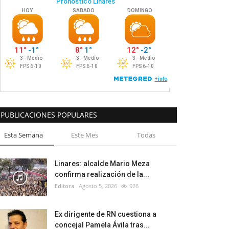
PUBLICACIONES POPULARES
Esta Semana
Este Mes
Todas
Linares: alcalde Mario Meza
confirma realización de la...
Editora
Agosto 5, 2026
926
Ex dirigente de RN cuestiona a
concejal Pamela Ávila tras...