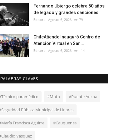
Fernando Ubiergo celebra 50 años
de legado y grandes canciones
Editora
Agosto 6, 2026
79
ChileAtiende Inauguró Centro de
Atención Virtual en San...
Editora
Agosto 6, 2026
114
PALABRAS CLAVES
#Técnico paramédico
#Moto
#Puente Ancoa
#Seguridad Pública Municipal de Linares
#María Francisca Aguirre
#Cauquenes
#Claudio Vásquez