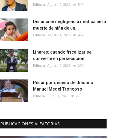
Editora
Agosto 2, 2026
511
Denuncian negligencia médica en la
muerte de niña de un...
Editora
Agosto 1, 2026
462
Linares: cuando fiscalizar se
convierte en persecución
Editora
Agosto 2, 2026
292
Pesar por deceso de diácono
Manuel Medel Troncoso
Editora
Julio 31, 2026
225
PUBLICACIONES ALEATORIAS