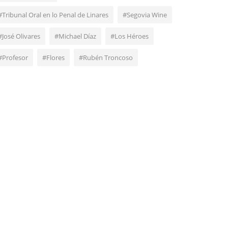
#Tribunal Oral en lo Penal de Linares
#Segovia Wine
#José Olivares
#Michael Díaz
#Los Héroes
#Profesor
#Flores
#Rubén Troncoso