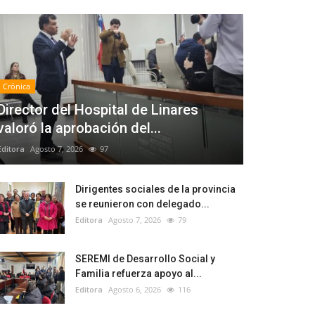
Crónica
Director del Hospital de Linares
valoró la aprobación del...
Editora
Agosto 7, 2026
97
Dirigentes sociales de la provincia
se reunieron con delegado...
Editora
Agosto 7, 2026
79
SEREMI de Desarrollo Social y
Familia refuerza apoyo al...
Editora
Agosto 6, 2026
116