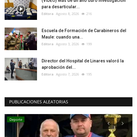
(VIDEO) Más de un año duró investigación
para desarticular...
Editora
Agosto 8, 2026
216
Escuela de Formación de Carabineros del
Maule: cuando una...
Editora
Agosto 3, 2026
199
Director del Hospital de Linares valoró la
aprobación del...
Editora
Agosto 7, 2026
195
PUBLICACIONES ALEATORIAS
Deporte