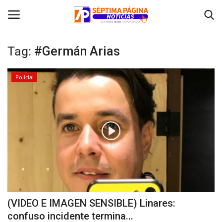
Tag:
#Germán Arias
Inicio
Policial
Crónica
Policial
Tribunales
Deporte
Política
(VIDEO E IMAGEN SENSIBLE) Linares:
confuso incidente termina...
Espectáculos