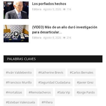
Los porfiados hechos
Editora
Agosto 9, 2026
114
(VIDEO) Más de un año duró investigación
para desarticular...
Editora
Agosto 8, 2026
214
PALABRAS CLAVES
#Iván Valdebenito
#Katherine Brevis
#Carlos Bernales
#Francisco Murillo
#Seguridad Ciudadana
#Javier Grez
#Hortalizas
#Remolacheros
#Sala Vip
#Jorge Pardo
#Esteban Valenzuela
#Piñera