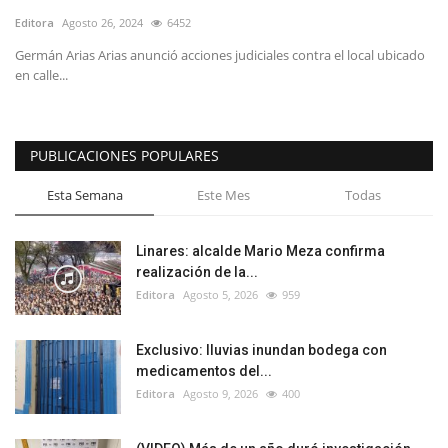
Editora
Agosto 26, 2024
6452
Germán Arias Arias anunció acciones judiciales contra el local ubicado
en calle...
PUBLICACIONES POPULARES
Esta Semana
Este Mes
Todas
Linares: alcalde Mario Meza confirma
realización de la...
Editora
Agosto 5, 2026
959
Exclusivo: lluvias inundan bodega con
medicamentos del...
Editora
Agosto 9, 2026
400