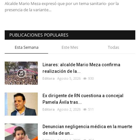
Alcalde Mario Meza expresó que por un tema sanitario- por la
presencia de la variante...
PUBLICACIONES POPULARES
Esta Semana
Este Mes
Todas
Linares: alcalde Mario Meza confirma
realización de la...
Editora
Agosto 5, 2026
930
Ex dirigente de RN cuestiona a concejal
Pamela Ávila tras...
Editora
Agosto 2, 2026
511
Denuncian negligencia médica en la muerte
de niña de un...