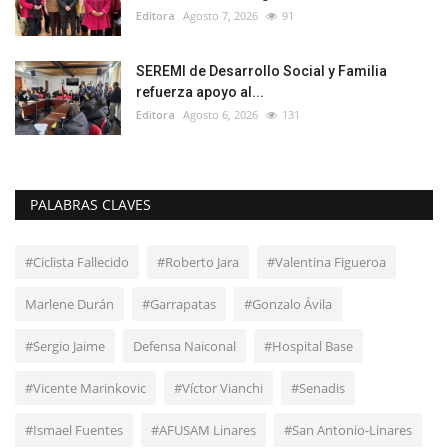
Editora
Agosto 7, 2026
91
SEREMI de Desarrollo Social y Familia
refuerza apoyo al...
Editora
Agosto 6, 2026
131
PALABRAS CLAVES
#Ciclista Fallecido
#Roberto Jara
#Valentina Figueroa
Marlene Durán
#Garrapatas
#Gonzalo Ávila
#Sergio Jaime
Defensa Naiconal
#Hospital Base
#Vicente Marinkovic
#Víctor Vianchi
#Senadis
#Ismael Fuentes
#AFUSAM Linares
#San Antonio-Linares