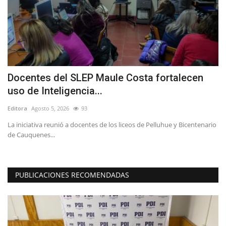
Docentes del SLEP Maule Costa fortalecen
L
uso de Inteligencia...
r
Editora
Agosto 5, 2026
93
Ed
or
La iniciativa reunió a docentes de los liceos de Pelluhue y Bicentenario
El
de Cauquenes...
ap
PUBLICACIONES RECOMENDADAS