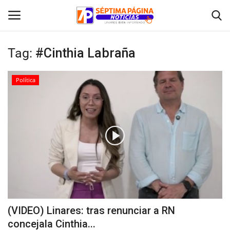
Tag:
#Cinthia Labraña
Inicio
Política
Crónica
Policial
Tribunales
Deporte
Política
(VIDEO) Linares: tras renunciar a RN
concejala Cinthia...
Espectáculos