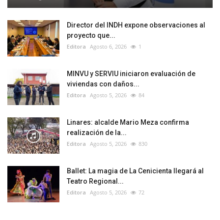
Director del INDH expone observaciones al
proyecto que...
Editora
Agosto 6, 2026
1
MINVU y SERVIU iniciaron evaluación de
viviendas con daños...
Editora
Agosto 5, 2026
84
Linares: alcalde Mario Meza confirma
realización de la...
Editora
Agosto 5, 2026
830
Ballet: La magia de La Cenicienta llegará al
Teatro Regional...
Editora
Agosto 5, 2026
72