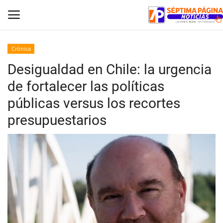
Crónica
Desigualdad en Chile: la urgencia
Inicio
de fortalecer las políticas
Crónica
públicas versus los recortes
presupuestarios
Policial
Tribunales
Deporte
Política
Espectáculos