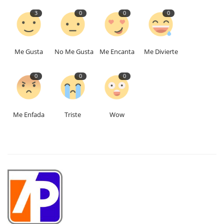
3
0
0
0
Me Gusta
No Me Gusta
Me Encanta
Me Divierte
0
0
0
Me Enfada
Triste
Wow