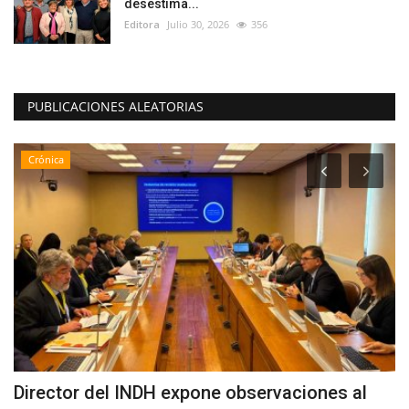
desestima...
Editora
Julio 30, 2026
356
PUBLICACIONES ALEATORIAS
Crónica
Director del INDH expone observaciones al
E