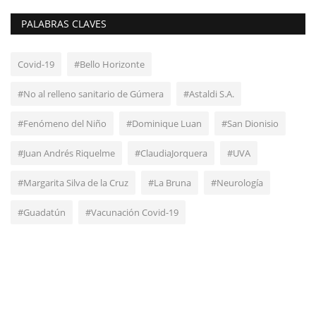
PALABRAS CLAVES
Covid-19
#Bello Horizonte
#No al relleno sanitario de Gúmera
#Astaldi S.A.
#Fenómeno del Niño
#Dominique Luan
#San Dionisio
#Juan Andrés Riquelme
#ClaudiaJorquera
#UVA
#Margarita Silva de la Cruz
#La Bruna
#Neurología
#Guadatún
#Vacunación Covid-19