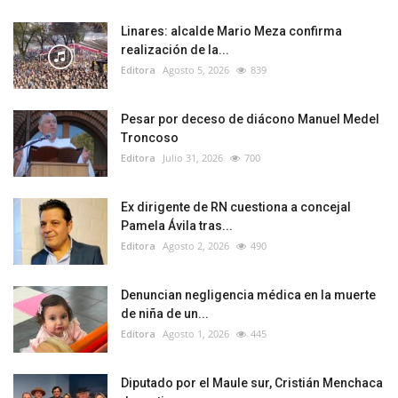
Linares: alcalde Mario Meza confirma
realización de la...
Editora
Agosto 5, 2026
839
Pesar por deceso de diácono Manuel Medel
Troncoso
Editora
Julio 31, 2026
700
Ex dirigente de RN cuestiona a concejal
Pamela Ávila tras...
Editora
Agosto 2, 2026
490
Denuncian negligencia médica en la muerte
de niña de un...
Editora
Agosto 1, 2026
445
Diputado por el Maule sur, Cristián Menchaca