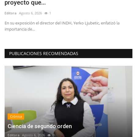
proyecto que...
V
Editora
Agosto 6, 2026
1
Ed
En su exposición el director del INDH, Yerko Ljubetic, enfatizó la
La
importancia de...
de
PUBLICACIONES RECOMENDADAS
Crónica
Ciencia de segundo orden
Editora
Agosto 6, 2026
0