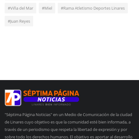
#Viña del Mar
#Miel
#Rama Atletismo Deportes Linares
#Juan Reyes
"Séptima Página Noticias" en un Medio de Comunicación de la ciudad
de Linares cuyo objetivo es que la comunidad esté bien informada, a
través de un periodismo que respeta la libertad de expresión y por
sobre todo los derechos humanos. El objetivo es aportar al desarrollo