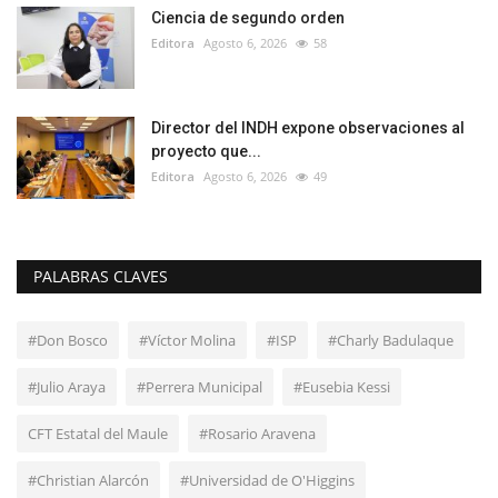
Ciencia de segundo orden
Editora
Agosto 6, 2026
58
Director del INDH expone observaciones al
proyecto que...
Editora
Agosto 6, 2026
49
PALABRAS CLAVES
#Don Bosco
#Víctor Molina
#ISP
#Charly Badulaque
#Julio Araya
#Perrera Municipal
#Eusebia Kessi
CFT Estatal del Maule
#Rosario Aravena
#Christian Alarcón
#Universidad de O'Higgins