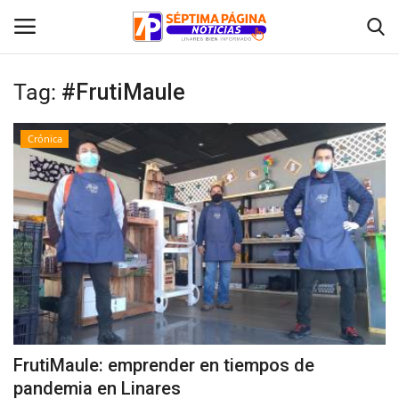
Tag:
#FrutiMaule
Inicio
Crónica
Crónica
Policial
Tribunales
Deporte
Política
FrutiMaule: emprender en tiempos de
pandemia en Linares
Espectáculos