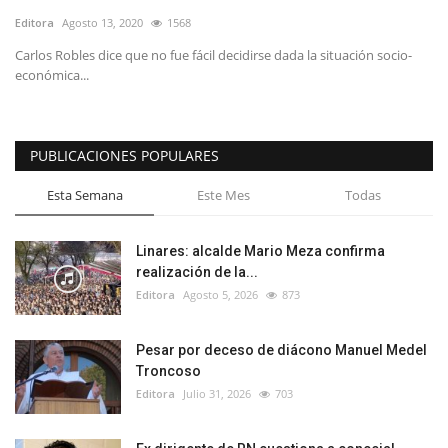
Editora
Agosto 13, 2020
1568
Carlos Robles dice que no fue fácil decidirse dada la situación socio-
económica...
PUBLICACIONES POPULARES
Esta Semana
Este Mes
Todas
Linares: alcalde Mario Meza confirma
realización de la...
Editora
Agosto 5, 2026
873
Pesar por deceso de diácono Manuel Medel
Troncoso
Editora
Julio 31, 2026
703