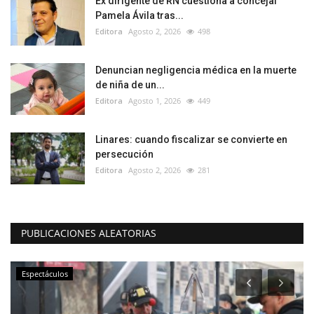
Ex dirigente de RN cuestiona a concejal
Pamela Ávila tras...
Editora
Agosto 2, 2026
498
Denuncian negligencia médica en la muerte
de niña de un...
Editora
Agosto 1, 2026
449
Linares: cuando fiscalizar se convierte en
persecución
Editora
Agosto 2, 2026
281
PUBLICACIONES ALEATORIAS
Espectáculos