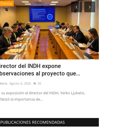
Crónica
Política
irector del INDH expone
Encuesta C
bservaciones al proyecto que...
Vodanovic y
itora
Agosto 6, 2026
56
Editora
Julio 7, 20
 su exposición el director del INDH, Yerko Ljubetic,
La congresal por 
fatizó la importancia de...
es defender los d
PUBLICACIONES RECOMENDADAS