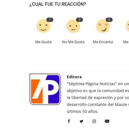
¿CUAL FUE TU REACCIÓN?
1
0
0
Me Gusta
No Me Gusta
Me Encanta
Me 
Editora
"Séptima Página Noticias" en u
objetivo es que la comunidad es
la libertad de expresión y por s
desarrollo constante del Maule 
últimos 50 años.