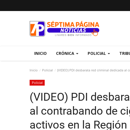
INICIO
CRÓNICA
POLICIAL
TRIB
Inicio
Policial
(VIDEO) PDI desbarata red criminal dedicada al c
Policial
(VIDEO) PDI desbara
al contrabando de ci
activos en la Región