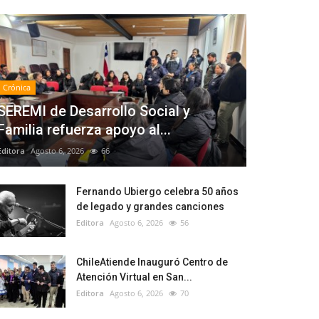
Crónica
SEREMI de Desarrollo Social y
Familia refuerza apoyo al...
Editora
Agosto 6, 2026
66
Fernando Ubiergo celebra 50 años
de legado y grandes canciones
Editora
Agosto 6, 2026
56
ChileAtiende Inauguró Centro de
Atención Virtual en San...
Editora
Agosto 6, 2026
70