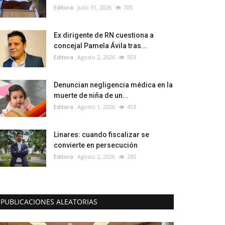
Editora
Julio 31, 2026
705
Ex dirigente de RN cuestiona a
concejal Pamela Ávila tras...
Editora
Agosto 2, 2026
503
Denuncian negligencia médica en la
muerte de niña de un...
Editora
Agosto 1, 2026
453
Linares: cuando fiscalizar se
convierte en persecución
Editora
Agosto 2, 2026
285
PUBLICACIONES ALEATORIAS