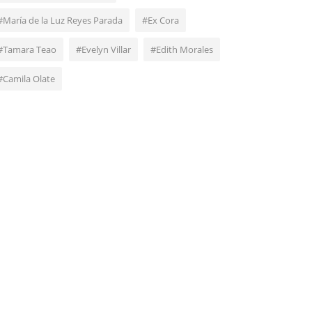
#María de la Luz Reyes Parada
#Ex Cora
#Tamara Teao
#Evelyn Villar
#Edith Morales
#Camila Olate