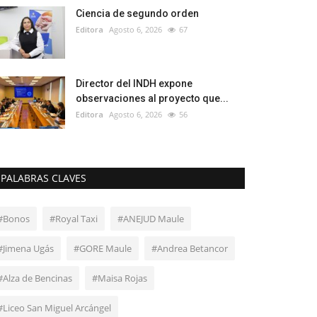
Ciencia de segundo orden
Editora
Agosto 6, 2026
67
Director del INDH expone
observaciones al proyecto que...
Editora
Agosto 6, 2026
56
PALABRAS CLAVES
#Bonos
#Royal Taxi
#ANEJUD Maule
#Jimena Ugás
#GORE Maule
#Andrea Betancor
#Alza de Bencinas
#Maisa Rojas
#Liceo San Miguel Arcángel