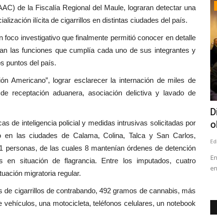
Policial
AC) de la Fiscalía Regional del Maule, lograran detectar una
ización ilícita de cigarrillos en distintas ciudades del país.
 foco investigativo que finalmente permitió conocer en detalle
ran las funciones que cumplía cada uno de sus integrantes y
os puntos del país.
n Americano”, lograr esclarecer la internación de miles de
os de receptación aduanera, asociación delictiva y lavado de
amilia
Linares: ciclista muere tras ser
D
icas de inteligencia policial y medidas intrusivas solicitadas por
atropellado en el peligroso...
o
neo en las ciudades de Calama, Colina, Talca y San Carlos,
Editora
Junio 9, 2026
1271
Ed
 11 personas, de las cuales 8 mantenían órdenes de detención
Los hechos originados a eso de las 08:15 de esta mañana en
En
s en situación de flagrancia. Entre los imputados, cuatro
el cruce Las Vertientes,...
en
uación migratoria regular.
as de cigarrillos de contrabando, 492 gramos de cannabis, más
 vehículos, una motocicleta, teléfonos celulares, un notebook