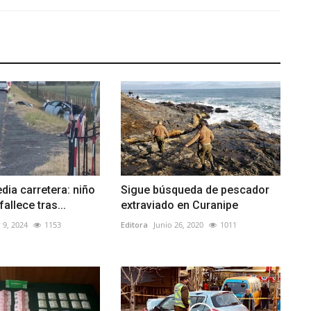
dia carretera: niño
Sigue búsqueda de pescador
allece tras...
extraviado en Curanipe
 9, 2024
1153
Editora
Junio 26, 2020
1011