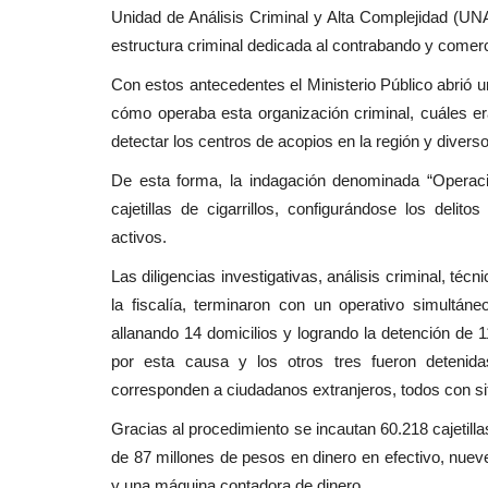
Crónica
Unidad de Análisis Criminal y Alta Complejidad (UNA
estructura criminal dedicada al contrabando y comercial
Con estos antecedentes el Ministerio Público abrió un
cómo operaba esta organización criminal, cuáles e
detectar los centros de acopios en la región y divers
De esta forma, la indagación denominada “Operació
cajetillas de cigarrillos, configurándose los delit
activos.
SEREMI de Desarrollo Social y F
Las diligencias investigativas, análisis criminal, técn
refuerza apoyo al...
la fiscalía, terminaron con un operativo simultá
Editora
Agosto 6, 2026
66
allanando 14 domicilios y logrando la detención de
por esta causa y los otros tres fueron detenida
corresponden a ciudadanos extranjeros, todos con sit
Gracias al procedimiento se incautan 60.218 cajetill
de 87 millones de pesos en dinero en efectivo, nueve
y una máquina contadora de dinero.