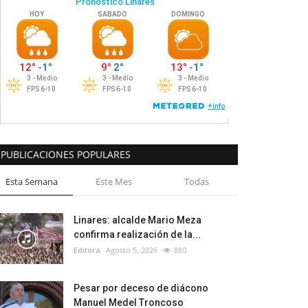
PUBLICACIONES POPULARES
Esta Semana
Este Mes
Todas
Linares: alcalde Mario Meza
confirma realización de la...
Editora
Agosto 5, 2026
880
Pesar por deceso de diácono
Manuel Medel Troncoso