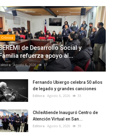
Crónica
SEREMI de Desarrollo Social y
Familia refuerza apoyo al...
Editora
Agosto 6, 2026
37
Fernando Ubiergo celebra 50 años
de legado y grandes canciones
Editora
Agosto 6, 2026
33
ChileAtiende Inauguró Centro de
Atención Virtual en San...
Editora
Agosto 6, 2026
39