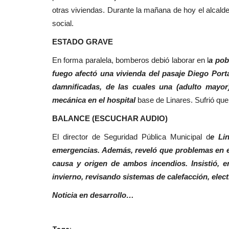
Tribunales
otras viviendas. Durante la mañana de hoy el alcalde
social.
ESTADO GRAVE
En forma paralela, bomberos debió laborar en l
a pob
fuego afectó una vivienda del pasaje Diego Porta
damnificadas, de las cuales una (adulto mayor
mecánica en el hospital
base de Linares. Sufrió que
Veredicto condenatorio para e
BALANCE (ESCUCHAR AUDIO)
carabinero por falsificación...
El director de Seguridad Pública Municipal d
e Li
Editora
Mayo 7, 2026
861
emergencias. Además, reveló que problemas en el
causa y origen de ambos incendios. Insistió, e
Los hechos se remontan al 29 de septiembre de 
invierno, revisando sistemas de calefacción, elect
de enero de 2021 y el...
Noticia en desarrollo…