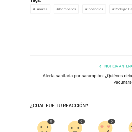
Tags:
#Linares
#Bomberos
#Incendios
#Rodrigo Be
NOTICIA ANTERI
Alerta sanitaria por sarampión: ¿Quiénes deb
vacunars
¿CUAL FUE TU REACCIÓN?
0
0
0