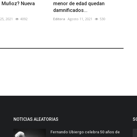
o Muñoz? Nueva
menor de edad quedan
damnificados...
25, 2021
4092
Editora
Agosto 11, 2021
530
NOTICIAS ALEATORIAS
S
Fernando Ubiergo celebra 50 años de