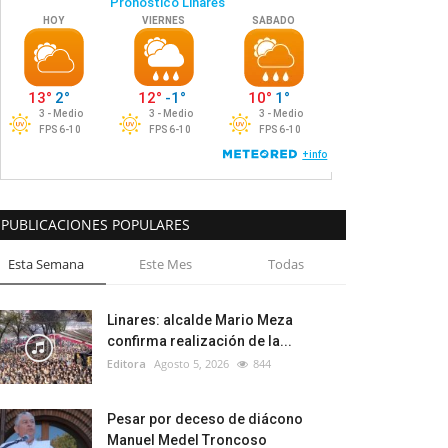
PUBLICACIONES POPULARES
Esta Semana
Este Mes
Todas
Linares: alcalde Mario Meza
confirma realización de la...
Editora
Agosto 5, 2026
844
Pesar por deceso de diácono
Manuel Medel Troncoso