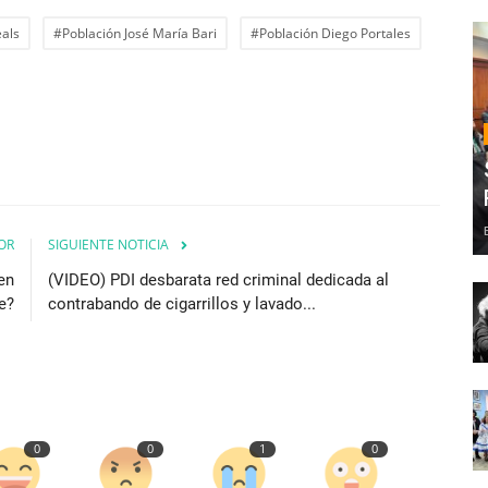
als
#Población José María Bari
#Población Diego Portales
OR
SIGUIENTE NOTICIA
en
(VIDEO) PDI desbarata red criminal dedicada al
e?
contrabando de cigarrillos y lavado...
0
0
1
0