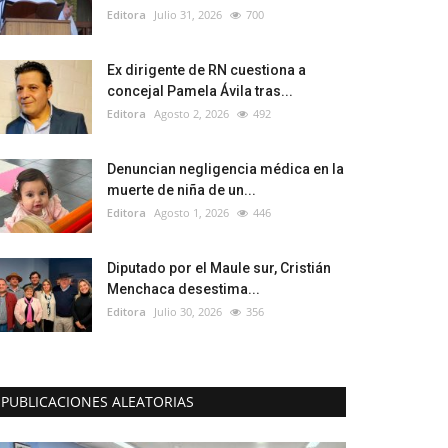
Editora
Julio 31, 2026
700
Ex dirigente de RN cuestiona a
concejal Pamela Ávila tras...
Editora
Agosto 2, 2026
492
Denuncian negligencia médica en la
muerte de niña de un...
Editora
Agosto 1, 2026
446
Diputado por el Maule sur, Cristián
Menchaca desestima...
Editora
Julio 30, 2026
356
PUBLICACIONES ALEATORIAS