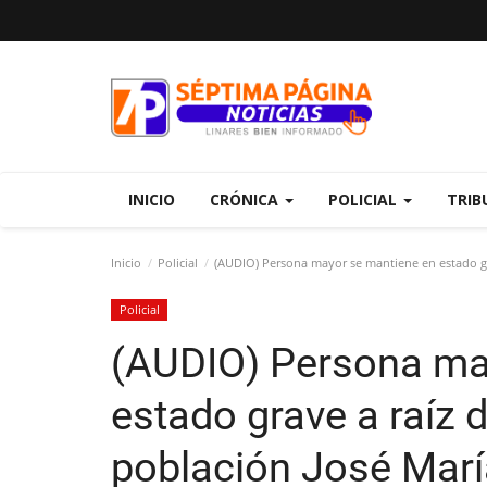
INICIO
CRÓNICA
POLICIAL
TRIB
Inicio
Policial
(AUDIO) Persona mayor se mantiene en estado grav
Policial
(AUDIO) Persona ma
estado grave a raíz d
población José Marí