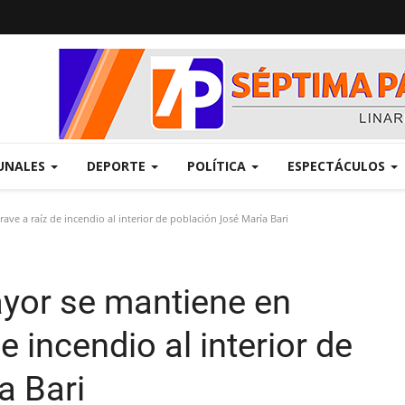
UNALES
DEPORTE
POLÍTICA
ESPECTÁCULOS
e a raíz de incendio al interior de población José María Bari
yor se mantiene en
e incendio al interior de
a Bari