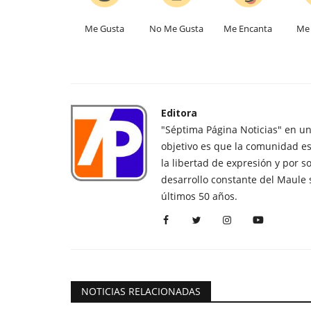
Me Gusta
No Me Gusta
Me Encanta
Me 
Editora
"Séptima Página Noticias" en u
objetivo es que la comunidad es
la libertad de expresión y por s
desarrollo constante del Maule 
últimos 50 años.
NOTICIAS RELACIONADAS