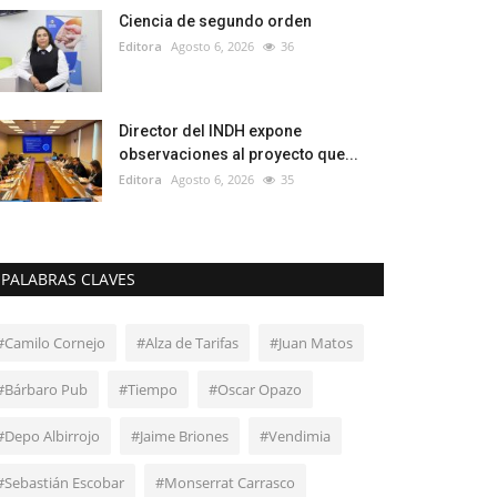
Ciencia de segundo orden
Editora
Agosto 6, 2026
36
Director del INDH expone
observaciones al proyecto que...
Editora
Agosto 6, 2026
35
PALABRAS CLAVES
#Camilo Cornejo
#Alza de Tarifas
#Juan Matos
#Bárbaro Pub
#Tiempo
#Oscar Opazo
#Depo Albirrojo
#Jaime Briones
#Vendimia
#Sebastián Escobar
#Monserrat Carrasco