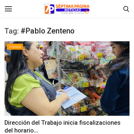
Tag:
#Pablo Zenteno
Inicio
Crónica
Crónica
Policial
Tribunales
Deporte
Política
Dirección del Trabajo inicia fiscalizaciones
del horario...
Espectáculos