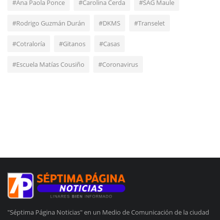
#Ana Paola Ponce
#Carolina Cerda
#SAG Maule
#Rodrigo Guzmán Durán
#DKMS
#Transelet
#Cotraloría
#Gitanos
#Casas
#Escuela Matías Cousiño
#Coronavirus
"Séptima Página Noticias" en un Medio de Comunicación de la ciudad