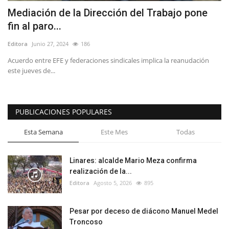
Mediación de la Dirección del Trabajo pone
fin al paro...
Editora
Junio 27, 2024
186
Acuerdo entre EFE y federaciones sindicales implica la reanudación
este jueves de...
PUBLICACIONES POPULARES
Esta Semana
Este Mes
Todas
Linares: alcalde Mario Meza confirma
realización de la...
Editora
Agosto 5, 2026
895
Pesar por deceso de diácono Manuel Medel
Troncoso