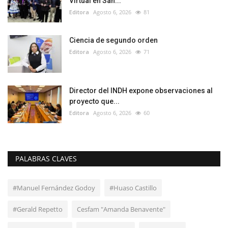
Virtual en San...
Editora
Agosto 6, 2026
81
Ciencia de segundo orden
Editora
Agosto 6, 2026
71
Director del INDH expone observaciones al
proyecto que...
Editora
Agosto 6, 2026
60
PALABRAS CLAVES
#Manuel Fernández Godoy
#Huaso Castillo
#Gerald Repetto
Cesfam "Amanda Benavente"