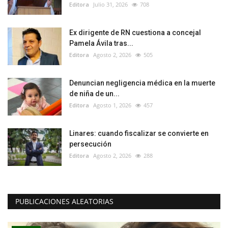
Editora
Julio 31, 2026
708
Ex dirigente de RN cuestiona a concejal
Pamela Ávila tras...
Editora
Agosto 2, 2026
505
Denuncian negligencia médica en la muerte
de niña de un...
Editora
Agosto 1, 2026
457
Linares: cuando fiscalizar se convierte en
persecución
Editora
Agosto 2, 2026
288
PUBLICACIONES ALEATORIAS