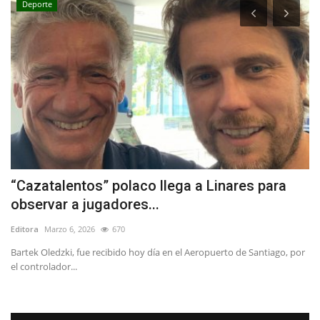
Deporte
“Cazatalentos” polaco llega a Linares para
(
observar a jugadores...
S
Editora
Marzo 6, 2026
670
Ed
Bartek Oledzki, fue recibido hoy día en el Aeropuerto de Santiago, por
De
el controlador...
di