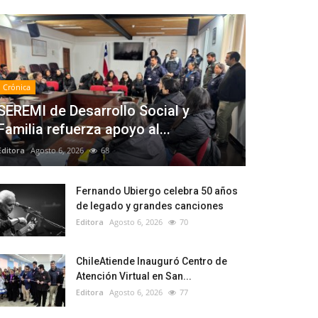
Crónica
SEREMI de Desarrollo Social y
Familia refuerza apoyo al...
Editora
Agosto 6, 2026
68
Fernando Ubiergo celebra 50 años
de legado y grandes canciones
Editora
Agosto 6, 2026
70
ChileAtiende Inauguró Centro de
Atención Virtual en San...
Editora
Agosto 6, 2026
77