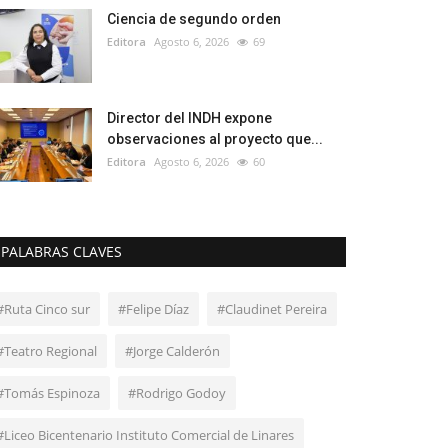
Ciencia de segundo orden
Editora
Agosto 6, 2026
69
Director del INDH expone
observaciones al proyecto que...
Editora
Agosto 6, 2026
60
PALABRAS CLAVES
#Ruta Cinco sur
#Felipe Díaz
#Claudinet Pereira
#Teatro Regional
#Jorge Calderón
#Tomás Espinoza
#Rodrigo Godoy
#Liceo Bicentenario Instituto Comercial de Linares