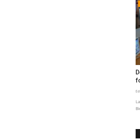
Policial
inal
(VIDEO) Recalentamiento de calefactor
D
habría provocado...
f
Editora
Julio 9, 2026
655
Ed
illas de
El inmueble estaba sin moradores. Al lugar, kilómetro 17, se
La
trasladaron voluntarios...
Bi