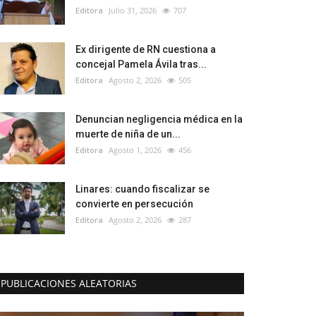
Editora
Julio 31, 2026
707
Ex dirigente de RN cuestiona a
concejal Pamela Ávila tras...
Editora
Agosto 2, 2026
505
Denuncian negligencia médica en la
muerte de niña de un...
Editora
Agosto 1, 2026
456
Linares: cuando fiscalizar se
convierte en persecución
Editora
Agosto 2, 2026
287
PUBLICACIONES ALEATORIAS