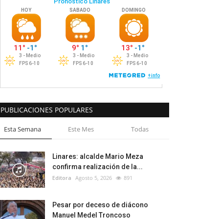
PUBLICACIONES POPULARES
Esta Semana
Este Mes
Todas
Linares: alcalde Mario Meza
confirma realización de la...
Editora
Agosto 5, 2026
891
Pesar por deceso de diácono
Manuel Medel Troncoso