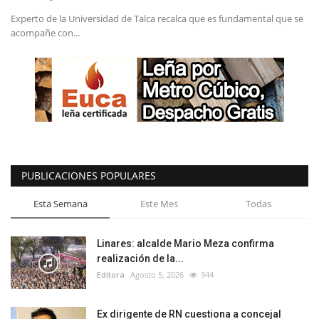
Experto de la Universidad de Talca recalca que es fundamental que se
acompañe con...
PUBLICACIONES POPULARES
Esta Semana
Este Mes
Todas
Linares: alcalde Mario Meza confirma
realización de la...
Editora
Agosto 5, 2026
944
Ex dirigente de RN cuestiona a concejal