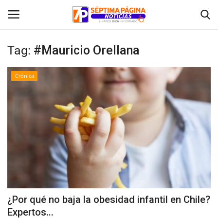
Tag:
#Mauricio Orellana
Inicio
Crónica
Crónica
Policial
Tribunales
Deporte
Política
¿Por qué no baja la obesidad infantil en Chile?
Expertos...
Espectáculos