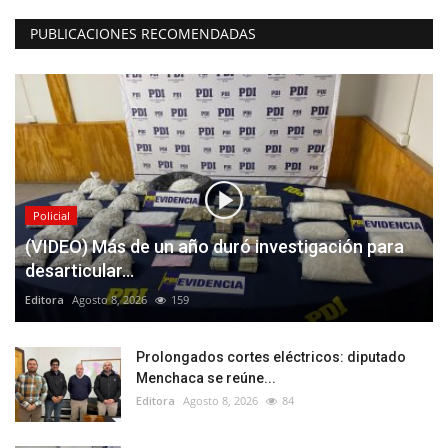
PUBLICACIONES RECOMENDADAS
Policial
(VIDEO) Más de un año duró investigación para
desarticular...
Editora
Agosto 8, 2026
159
Prolongados cortes eléctricos: diputado
Menchaca se reúne...
Editora
Agosto 8, 2026
84