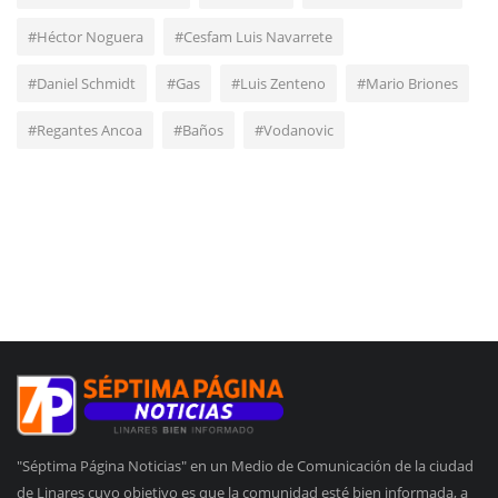
#Héctor Noguera
#Cesfam Luis Navarrete
#Daniel Schmidt
#Gas
#Luis Zenteno
#Mario Briones
#Regantes Ancoa
#Baños
#Vodanovic
"Séptima Página Noticias" en un Medio de Comunicación de la ciudad
de Linares cuyo objetivo es que la comunidad esté bien informada, a