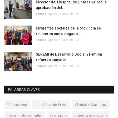
Director del Hospital de Linares valoró la
aprobación del...
Editora
Agosto 7, 2026
155
Dirigentes sociales de la provincia se
reunieron con delegado...
Editora
Agosto 7, 2026
125
SEREMI de Desarrollo Social y Familia
refuerza apoyo al...
Editora
Agosto 6, 2026
153
PALABRAS CLAVES
#Enoturismo
#Luis Eduardo Prieto
#Embalse Machicura
#Marcos Álvarez Yáñez
#Los Jaivas
#Hermanitas Álvarez