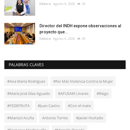
Editora
Agosto 6, 2026
50
Director del INDH expone observaciones al
proyecto que...
Editora
Agosto 6, 2026
45
PALABRAS CLAVES
#Ana María Rodríguez
#No Más Violencia Contra la Mujer
#María José Díaz-Aguado
#AFUSAM Linares
#Riego
#FEDEFRUTA
#Juan Castro
#Con el mate
#Marisol Acuña
Antonio Torres
#Javier Hurtado
#Francesa Machiavello
#Marcelo Zepeda