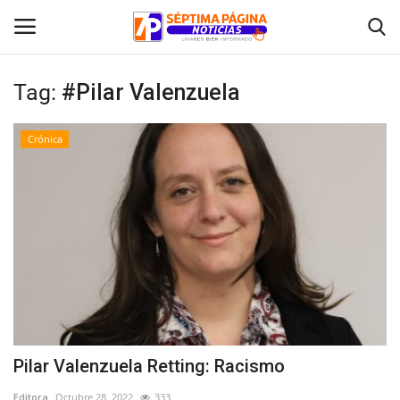
Tag:
#Pilar Valenzuela
Inicio
Crónica
Crónica
Policial
Tribunales
Deporte
Política
Pilar Valenzuela Retting: Racismo
Espectáculos
Editora
Octubre 28, 2022
333