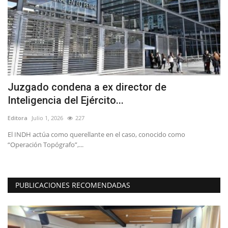
ta
Juzgado condena a ex director de
L
Inteligencia del Ejército...
M
Editora
Julio 1, 2026
227
Ed
o,
El INDH actúa como querellante en el caso, conocido como
Lo
“Operación Topógrafo”,...
ca
PUBLICACIONES RECOMENDADAS