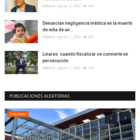
Editora
Agosto 2, 2026
494
Denuncian negligencia médica en la muerte
de niña de un...
Editora
Agosto 1, 2026
447
Linares: cuando fiscalizar se convierte en
persecución
Editora
Agosto 2, 2026
278
PUBLICACIONES ALEATORIAS
Tribunales