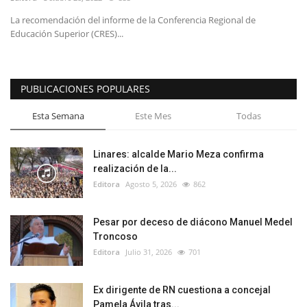
La recomendación del informe de la Conferencia Regional de
Educación Superior (CRES)...
PUBLICACIONES POPULARES
Esta Semana
Este Mes
Todas
Linares: alcalde Mario Meza confirma
realización de la...
Editora
Agosto 5, 2026
862
Pesar por deceso de diácono Manuel Medel
Troncoso
Editora
Julio 31, 2026
701
Ex dirigente de RN cuestiona a concejal
Pamela Ávila tras...