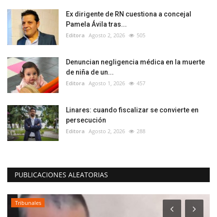
Ex dirigente de RN cuestiona a concejal
Pamela Ávila tras...
Editora
Agosto 2, 2026
505
Denuncian negligencia médica en la muerte
de niña de un...
Editora
Agosto 1, 2026
457
Linares: cuando fiscalizar se convierte en
persecución
Editora
Agosto 2, 2026
288
PUBLICACIONES ALEATORIAS
Tribunales