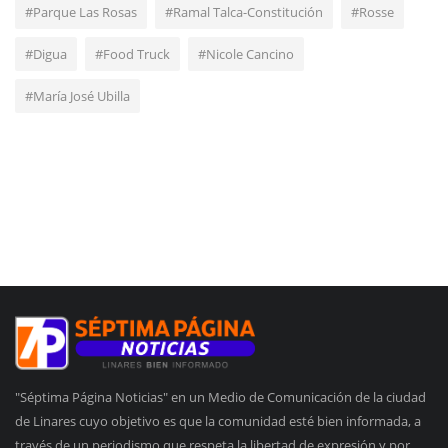
#Parque Las Rosas
#Ramal Talca-Constitución
#Rosse
#Digua
#Food Truck
#Nicole Cancino
#María José Ubilla
"Séptima Página Noticias" en un Medio de Comunicación de la ciudad
de Linares cuyo objetivo es que la comunidad esté bien informada, a
través de un periodismo que respeta la libertad de expresión y por