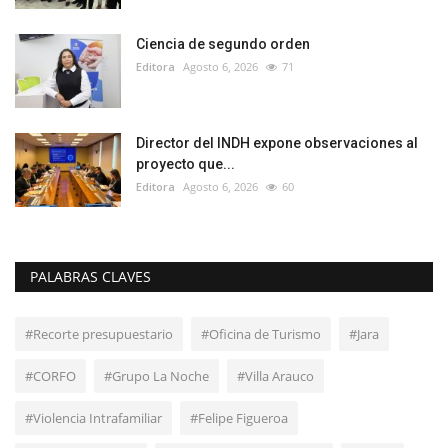
Ciencia de segundo orden
Editora
Agosto 6, 2026
71
Director del INDH expone observaciones al
proyecto que...
Editora
Agosto 6, 2026
60
PALABRAS CLAVES
#Recorte presupuestario
#Oficina de Turismo
#Jara
#CORFO
#Grupo La Noche
#Villa Arauco
#Violencia Intrafamiliar
#Felipe Figueroa