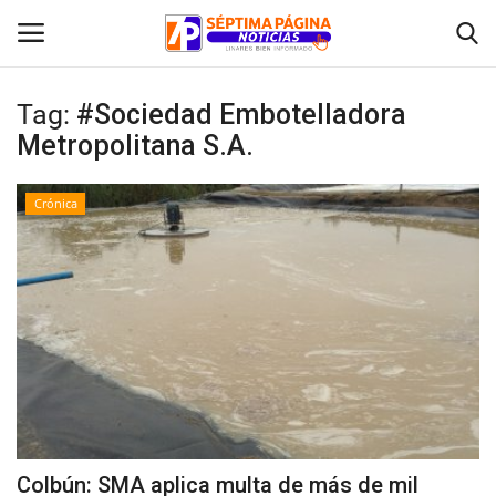
Tag:
#Sociedad Embotelladora
Metropolitana S.A.
Inicio
Crónica
Crónica
Policial
Tribunales
Deporte
Política
Colbún: SMA aplica multa de más de mil
Espectáculos