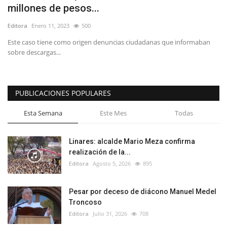
millones de pesos...
Editora
Enero 11, 2023
500
Este caso tiene como origen denuncias ciudadanas que informaban
sobre descargas...
PUBLICACIONES POPULARES
Esta Semana
Este Mes
Todas
Linares: alcalde Mario Meza confirma
realización de la...
Editora
Agosto 5, 2026
895
Pesar por deceso de diácono Manuel Medel
Troncoso
Editora
Julio 31, 2026
708