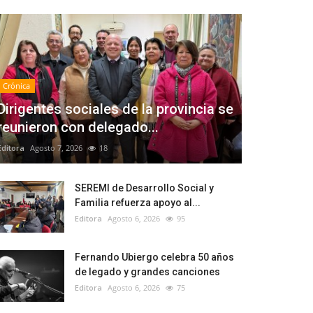
Crónica
Dirigentes sociales de la provincia se
reunieron con delegado...
Editora
Agosto 7, 2026
18
SEREMI de Desarrollo Social y
Familia refuerza apoyo al...
Editora
Agosto 6, 2026
95
Fernando Ubiergo celebra 50 años
de legado y grandes canciones
Editora
Agosto 6, 2026
75