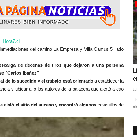
Crónica
: Hora7.cl
nmediaciones del camino La Empresa y Villa Camus 5, lado
escarga de decenas de tiros que dejaron a una persona
ián
Dirigentes sociales de la provincia se
L
ase "Carlos Ibáñez"
reunieron con delegado...
e
al de lo sucedido y el trabajo está orientado
a establecer la
ancia y ubicar al o los autores de la balacera que alertó a eso
Editora
Agosto 7, 2026
18
Ed
tulado “Más
En el marco del Día del Dirigente Social, representantes de
"T
aisló el sitio del suceso y encontró algunos
casquillos de
distintas comunas participaron...
el