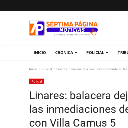
INICIO
CRÓNICA
POLICIAL
TRIB
Inicio
Policial
Linares: balacera deja una persona herida en la
Policial
Linares: balacera de
las inmediaciones d
con Villa Camus 5