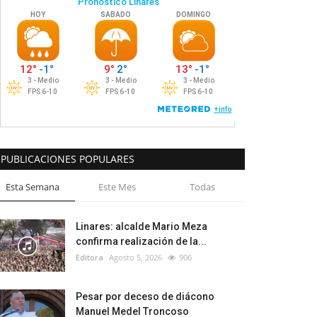
PUBLICACIONES POPULARES
Esta Semana
Este Mes
Todas
Linares: alcalde Mario Meza
confirma realización de la...
Editora
Agosto 5, 2026
906
Pesar por deceso de diácono
Manuel Medel Troncoso