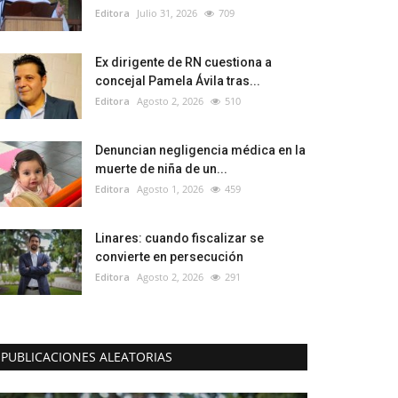
Editora
Julio 31, 2026
709
Ex dirigente de RN cuestiona a
concejal Pamela Ávila tras...
Editora
Agosto 2, 2026
510
Denuncian negligencia médica en la
muerte de niña de un...
Editora
Agosto 1, 2026
459
Linares: cuando fiscalizar se
convierte en persecución
Editora
Agosto 2, 2026
291
PUBLICACIONES ALEATORIAS