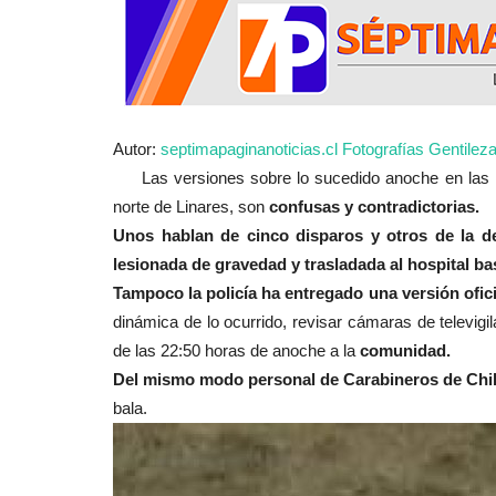
Política
Autor:
septimapaginanoticias.cl Fotografías Gentileza
Las versiones sobre lo sucedido anoche en las i
norte de Linares, son
confusas y contradictorias.
Unos hablan de cinco disparos y otros de la d
Diputado por el Maule sur, Crist
lesionada de gravedad y trasladada al hospital b
Menchaca desestima...
Tampoco la policía ha entregado una versión ofici
dinámica de lo ocurrido, revisar cámaras de televigil
Editora
Julio 30, 2026
361
de las 22:50 horas de anoche a la
comunidad.
Reportaje de https://fnmchile.substack.com/ ti
Del mismo modo personal de Carabineros de Chile 
de 1.000 asesores y $1.300...
bala.