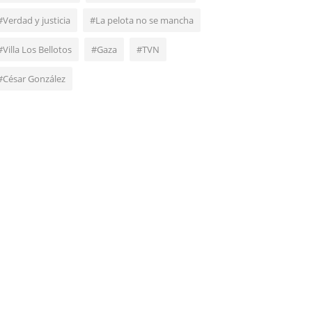
#Verdad y justicia
#La pelota no se mancha
#Villa Los Bellotos
#Gaza
#TVN
#César González