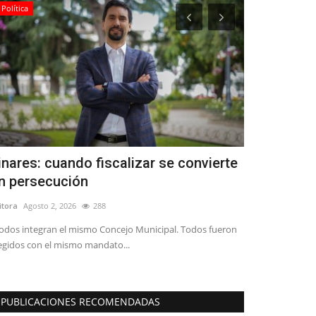
Política
Policial
inares: cuando fiscalizar se convierte
Linares: e
n persecución
Municipal i
itora
Agosto 2, 2026
288
Editora
Mayo 24, 
odos integran el mismo Concejo Municipal. Todos fueron
Los hechos se pro
egidos con el mismo mandato...
madrugada en call
PUBLICACIONES RECOMENDADAS