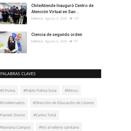
ChileAtiende Inauguró Centro de
Atención Virtual en San...
Editora
Agosto 6, 2026
101
Ciencia de segundo orden
Editora
Agosto 6, 2026
97
PALABRAS CLAVES
#El Puma
#Pablo Palma Soza
#Minvu
#EcoMercados
#Dirección de Educación de Linares
#Yanett Osorio
#Carlos Tohá
#Mariana Campos
#No al relleno sanitario