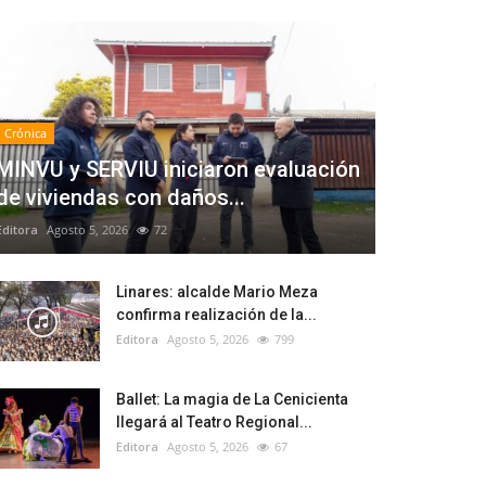
Crónica
MINVU y SERVIU iniciaron evaluación
de viviendas con daños...
Editora
Agosto 5, 2026
72
Linares: alcalde Mario Meza
confirma realización de la...
Editora
Agosto 5, 2026
799
Ballet: La magia de La Cenicienta
llegará al Teatro Regional...
Editora
Agosto 5, 2026
67