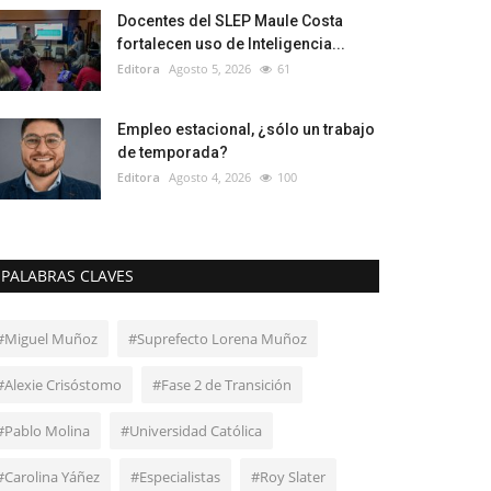
Docentes del SLEP Maule Costa
fortalecen uso de Inteligencia...
Editora
Agosto 5, 2026
61
Empleo estacional, ¿sólo un trabajo
de temporada?
Editora
Agosto 4, 2026
100
PALABRAS CLAVES
#Miguel Muñoz
#Suprefecto Lorena Muñoz
#Alexie Crisóstomo
#Fase 2 de Transición
#Pablo Molina
#Universidad Católica
#Carolina Yáñez
#Especialistas
#Roy Slater