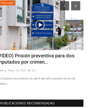
Tribunales
Deporte
VIDEO) Prisión preventiva para dos
Avanza con
mputados por crimen...
de Yerbas 
itora
Mayo 18, 2026
521
Editora
Enero 7, 2
s hechos ocurrieron en abril del año pasado en la vía
La obra tiene un 
blica
3 mil 815 millones
PUBLICACIONES RECOMENDADAS