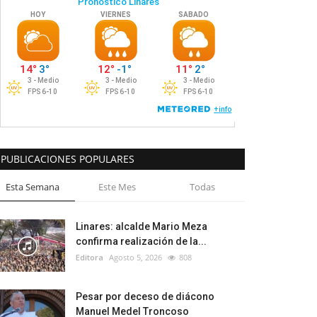
PUBLICACIONES POPULARES
Esta Semana
Este Mes
Todas
Linares: alcalde Mario Meza
confirma realización de la...
Editora
Agosto 5, 2026
808
Pesar por deceso de diácono
Manuel Medel Troncoso