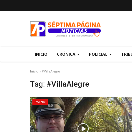
INICIO
CRÓNICA
POLICIAL
TRIB
Inicio
#VillaAlegre
Tag:
#VillaAlegre
Policial