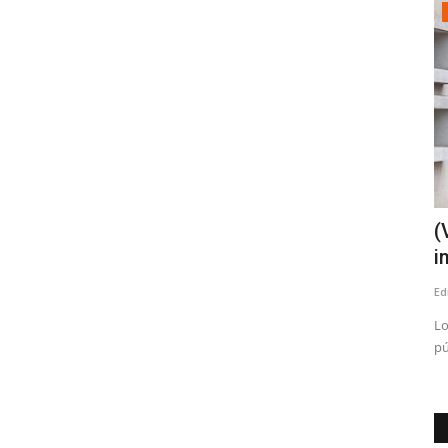
Deporte
adas
Escuelas de Verano en San Javier
(
cierran su primera etapa...
i
Editora
Febrero 5, 2026
631
Ed
cibir
La iniciativa deportiva y recreativa destacó por su alta
Lo
convocatoria y ya proyecta...
pú