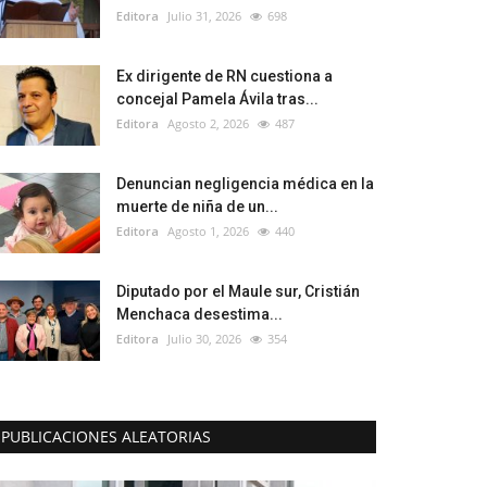
Editora
Julio 31, 2026
698
Ex dirigente de RN cuestiona a
concejal Pamela Ávila tras...
Editora
Agosto 2, 2026
487
Denuncian negligencia médica en la
muerte de niña de un...
Editora
Agosto 1, 2026
440
Diputado por el Maule sur, Cristián
Menchaca desestima...
Editora
Julio 30, 2026
354
PUBLICACIONES ALEATORIAS