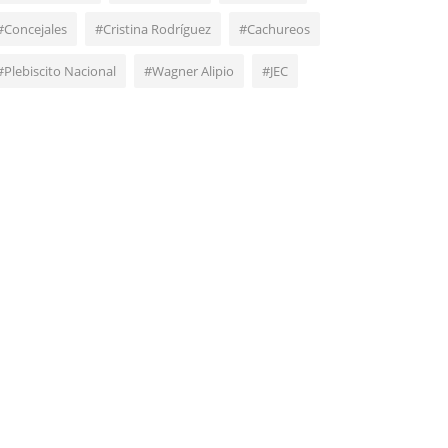
#Concejales
#Cristina Rodríguez
#Cachureos
#Plebiscito Nacional
#Wagner Alipio
#JEC