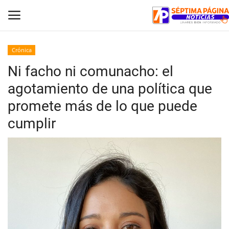
Crónica
Ni facho ni comunacho: el
Inicio
agotamiento de una política que
Crónica
promete más de lo que puede
cumplir
Policial
Tribunales
Deporte
Política
Espectáculos