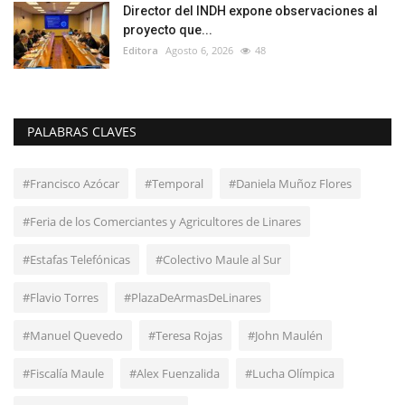
Director del INDH expone observaciones al
proyecto que...
Editora
Agosto 6, 2026
48
PALABRAS CLAVES
#Francisco Azócar
#Temporal
#Daniela Muñoz Flores
#Feria de los Comerciantes y Agricultores de Linares
#Estafas Telefónicas
#Colectivo Maule al Sur
#Flavio Torres
#PlazaDeArmasDeLinares
#Manuel Quevedo
#Teresa Rojas
#John Maulén
#Fiscalía Maule
#Alex Fuenzalida
#Lucha Olímpica