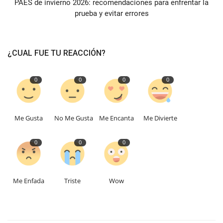
PAES de invierno 2026: recomendaciones para enfrentar la
prueba y evitar errores
¿CUAL FUE TU REACCIÓN?
0
0
0
0
Me Gusta
No Me Gusta
Me Encanta
Me Divierte
0
0
0
Me Enfada
Triste
Wow