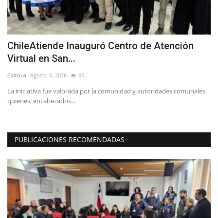
n
ChileAtiende Inauguró Centro de Atención
(
Virtual en San...
i
Editora
Agosto 6, 2026
60
Ed
os
La iniciativa fue valorada por la comunidad y autoridades comunales
Lo
quienes, encabezados...
PUBLICACIONES RECOMENDADAS