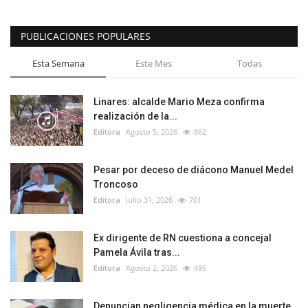
PUBLICACIONES POPULARES
Esta Semana
Este Mes
Todas
Linares: alcalde Mario Meza confirma
realización de la...
Editora
Agosto 5, 2026
862
Pesar por deceso de diácono Manuel Medel
Troncoso
Editora
Julio 31, 2026
701
Ex dirigente de RN cuestiona a concejal
Pamela Ávila tras...
Editora
Agosto 2, 2026
496
Denuncian negligencia médica en la muerte