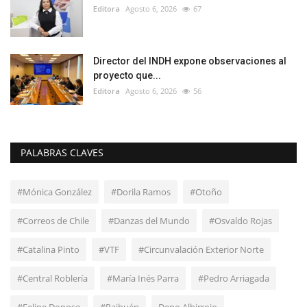
Editora
Agosto 6, 2026
67
Director del INDH expone observaciones al
proyecto que...
Editora
Agosto 6, 2026
56
PALABRAS CLAVES
#Mónica González
#Dorila Ramos
#Otoño
#Correos de Chile
#Danzas del Mundo
#Osvaldo Rojas
#Catalina Pinto
#VTF
#Circunvalación Exterior Norte
#Central Roblería
#María Inés Parra
#Pedro Arriagada
#Felipe Donoso
#Raihuén
Depo Albirrojo