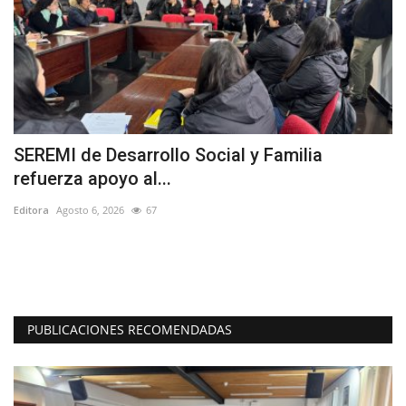
SEREMI de Desarrollo Social y Familia
T
refuerza apoyo al...
r
Editora
Agosto 6, 2026
67
Ed
La
dé
PUBLICACIONES RECOMENDADAS