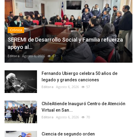
Crónica
SEREMI de Desarrollo Social y Familia refuerza
apoyo al...
Editora
Agosto 6, 2026
67
Fernando Ubiergo celebra 50 años de
legado y grandes canciones
Editora
Agosto 6, 2026
57
ChileAtiende Inauguró Centro de Atención
Virtual en San...
Editora
Agosto 6, 2026
70
Ciencia de segundo orden