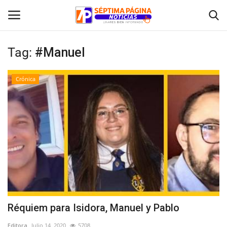
Tag:
#Manuel
Inicio
Crónica
Crónica
Policial
Tribunales
Deporte
Política
Réquiem para Isidora, Manuel y Pablo
Espectáculos
Editora
Julio 14, 2020
5708