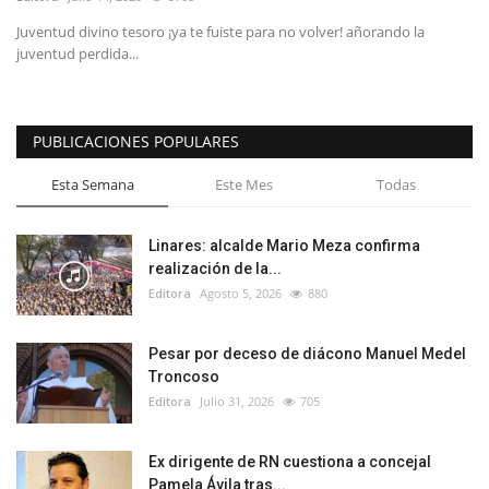
Juventud divino tesoro ¡ya te fuiste para no volver! añorando la
juventud perdida...
PUBLICACIONES POPULARES
Esta Semana
Este Mes
Todas
Linares: alcalde Mario Meza confirma
realización de la...
Editora
Agosto 5, 2026
880
Pesar por deceso de diácono Manuel Medel
Troncoso
Editora
Julio 31, 2026
705
Ex dirigente de RN cuestiona a concejal
Pamela Ávila tras...