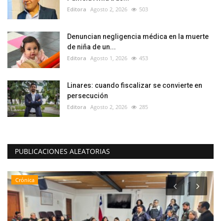
Editora
Agosto 2, 2026
503
Denuncian negligencia médica en la muerte
de niña de un...
Editora
Agosto 1, 2026
453
Linares: cuando fiscalizar se convierte en
persecución
Editora
Agosto 2, 2026
285
PUBLICACIONES ALEATORIAS
Crónica