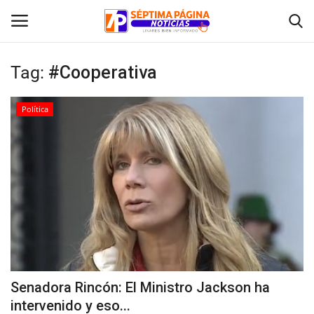
Tag:
#Cooperativa
Inicio
Política
Crónica
Policial
Tribunales
Deporte
Política
Senadora Rincón: El Ministro Jackson ha
intervenido y eso...
Espectáculos