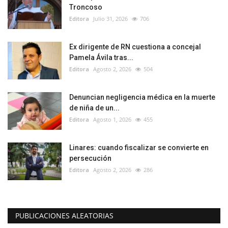
Troncoso
Editora
Julio 31, 2026
706
Ex dirigente de RN cuestiona a concejal
Pamela Ávila tras...
Editora
Agosto 2, 2026
504
Denuncian negligencia médica en la muerte
de niña de un...
Editora
Agosto 1, 2026
455
Linares: cuando fiscalizar se convierte en
persecución
Editora
Agosto 2, 2026
286
PUBLICACIONES ALEATORIAS