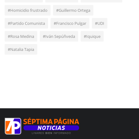
#Homicidio frustrado
#Guillermo Ortega
#Partido Comunista
#Francisco Pulgar
#UDI
#Rosa Medina
#Iván Sepúñveda
#Iquique
#Natalia Tapia