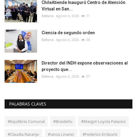
ChileAtiende Inauguró Centro de Atención
Virtual en San...
Editora
Agosto 6, 2026
71
Ciencia de segundo orden
Editora
Agosto 6, 2026
68
Director del INDH expone observaciones al
proyecto que...
Editora
Agosto 6, 2026
57
PALABRAS CLAVES
#Equilibrio Comunal
#Brasileño
#Margot Loyola Palacios
#Claudia Naranjo
#Iansa Linares
#Federico Errázuriz