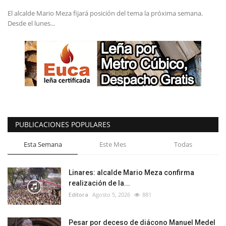
El alcalde Mario Meza fijará posición del tema la próxima semana.
Desde el lunes...
PUBLICACIONES POPULARES
Esta Semana
Este Mes
Todas
Linares: alcalde Mario Meza confirma
realización de la...
Editora
Agosto 5, 2026
881
Pesar por deceso de diácono Manuel Medel