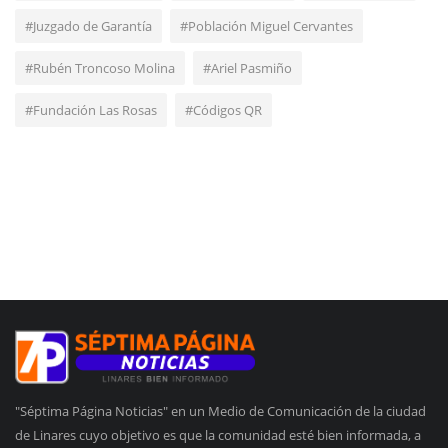
#Juzgado de Garantía
#Población Miguel Cervantes
#Rubén Troncoso Molina
#Ariel Pasmiño
#Fundación Las Rosas
#Códigos QR
"Séptima Página Noticias" en un Medio de Comunicación de la ciudad
de Linares cuyo objetivo es que la comunidad esté bien informada, a