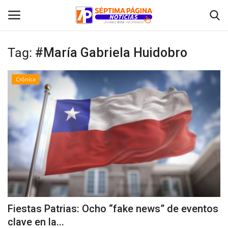
Tag:
#María Gabriela Huidobro
Inicio
Crónica
Crónica
Policial
Tribunales
Deporte
Política
Fiestas Patrias: Ocho “fake news” de eventos
clave en la...
Espectáculos