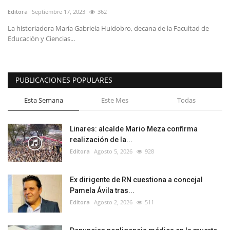
Editora
Septiembre 17, 2023
362
La historiadora María Gabriela Huidobro, decana de la Facultad de
Educación y Ciencias...
PUBLICACIONES POPULARES
Esta Semana
Este Mes
Todas
Linares: alcalde Mario Meza confirma
realización de la...
Editora
Agosto 5, 2026
928
Ex dirigente de RN cuestiona a concejal
Pamela Ávila tras...
Editora
Agosto 2, 2026
511