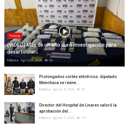
Policial
(VIDEO) Más de un año duró investigación para
desarticular...
Editora
Agosto 8, 2026
84
Prolongados cortes eléctricos: diputado
Menchaca se reúne...
Editora
Agosto 8, 2026
49
Director del Hospital de Linares valoró la
aprobación del...
Editora
Agosto 7, 2026
110