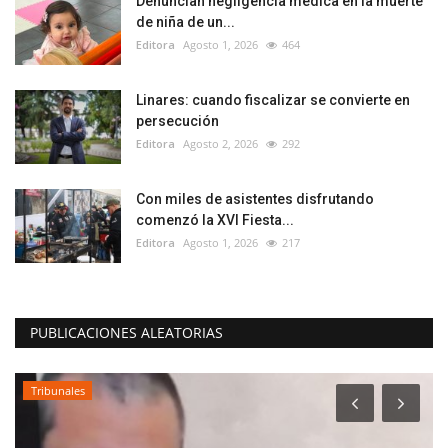
Denuncian negligencia médica en la muerte
de niña de un...
Editora
Agosto 1, 2026
464
Linares: cuando fiscalizar se convierte en
persecución
Editora
Agosto 2, 2026
292
Con miles de asistentes disfrutando
comenzó la XVI Fiesta...
Editora
Agosto 1, 2026
217
PUBLICACIONES ALEATORIAS
Tribunales