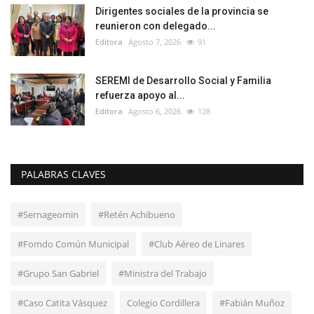
Dirigentes sociales de la provincia se
reunieron con delegado...
Editora
Agosto 7, 2026
91
SEREMI de Desarrollo Social y Familia
refuerza apoyo al...
Editora
Agosto 6, 2026
128
PALABRAS CLAVES
#Sernageomin
#Retén Achibueno
#Fomdo Común Municipal
#Club Aéreo de Linares
#Grupo San Gabriel
#Ministra del Trabajo
#Caso Catita Vásquez
Colegio Cordillera
#Fabián Muñoz