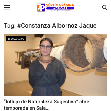
Tag:
#Constanza Albornoz Jaque
Inicio
Espectáculos
Crónica
Policial
Tribunales
Deporte
Política
“Influjo de Naturaleza Sugestiva” abre
temporada en Sala...
Espectáculos