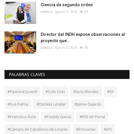
Ciencia de segundo orden
Editora
Agosto 6, 2026
58
Director del INDH expone observaciones al
proyecto que...
Editora
Agosto 6, 2026
49
PALABRAS CLAVES
#Pastoral Juvenil
#Colo Colo
María Morales
#SII
#Eva Palma
#Daniela Letelier
#Jaime Gajardo
#Francisco Ávila
#Freddy García
#PDI de Parral
#Cámara de Caballeros de Linares
#Primariaa
#IPS