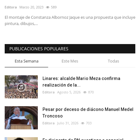
Editora
Marzo 20, 2023
589
El montaje de Constanza Albornoz Jaque es una propuesta que incluye
pintura, dibujos,...
PUBLICACIONES POPULARES
Esta Semana
Este Mes
Todas
Linares: alcalde Mario Meza confirma
realización de la...
Editora
Agosto 5, 2026
870
Pesar por deceso de diácono Manuel Medel
Troncoso
Editora
Julio 31, 2026
703