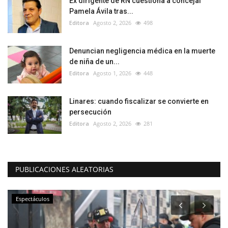
Ex dirigente de RN cuestiona a concejal
Pamela Ávila tras...
Editora
Agosto 2, 2026
498
Denuncian negligencia médica en la muerte
de niña de un...
Editora
Agosto 1, 2026
448
Linares: cuando fiscalizar se convierte en
persecución
Editora
Agosto 2, 2026
281
PUBLICACIONES ALEATORIAS
Espectáculos