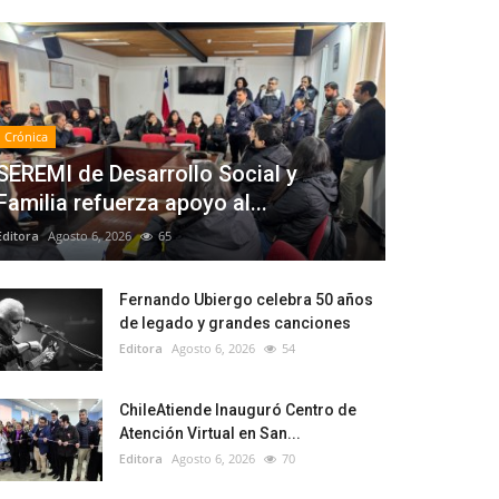
Crónica
SEREMI de Desarrollo Social y
Familia refuerza apoyo al...
Editora
Agosto 6, 2026
65
Fernando Ubiergo celebra 50 años
de legado y grandes canciones
Editora
Agosto 6, 2026
54
ChileAtiende Inauguró Centro de
Atención Virtual en San...
Editora
Agosto 6, 2026
70