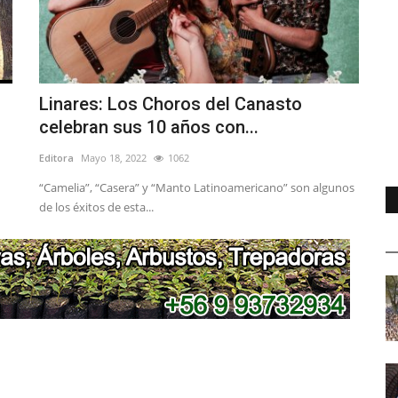
Linares: Los Choros del Canasto
celebran sus 10 años con...
Editora
Mayo 18, 2022
1062
“Camelia”, “Casera” y “Manto Latinoamericano” son algunos
de los éxitos de esta...