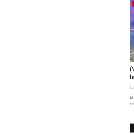
Tribunales
tiene en
Linares: arresto domiciliario total y
(
arraigo nacional...
h
Editora
Abril 20, 2026
1071
Ed
mergencia
H.N. fue formalizado por cuasidelito de homicidio. Las partes
El
establecieron cinco...
tr