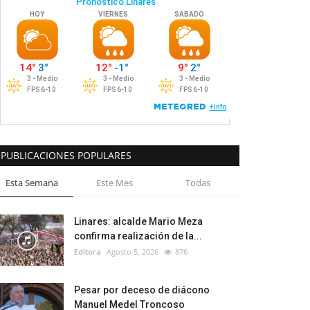
PUBLICACIONES POPULARES
Esta Semana
Este Mes
Todas
Linares: alcalde Mario Meza
confirma realización de la...
Editora
Agosto 5, 2026
876
Pesar por deceso de diácono
Manuel Medel Troncoso