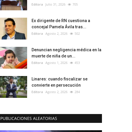
Editora
Julio 31, 2026
705
Ex dirigente de RN cuestiona a
concejal Pamela Ávila tras...
Editora
Agosto 2, 2026
502
Denuncian negligencia médica en la
muerte de niña de un...
Editora
Agosto 1, 2026
453
Linares: cuando fiscalizar se
convierte en persecución
Editora
Agosto 2, 2026
284
PUBLICACIONES ALEATORIAS