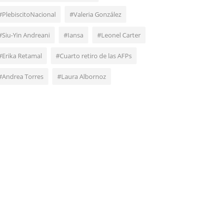
#PlebiscitoNacional
#Valeria González
#Siu-Yin Andreani
#Iansa
#Leonel Carter
#Erika Retamal
#Cuarto retiro de las AFPs
#Andrea Torres
#Laura Albornoz