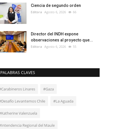
Ciencia de segundo orden
Editora
Agosto 6, 2026
66
Director del INDH expone
observaciones al proyecto que...
Editora
Agosto 6, 2026
55
PALABRAS CLAVES
#Carabineros Linares
#Gaza
#Desafío Levantemos Chile
#La Aguada
#Katherine Valenzuela
#Intendencia Regional del Maule