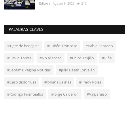
Editora
Agosto 8, 2026
215
PALABRAS CLAVES
#Tigre de bengala"
#Rubén Troncoso
#Pablo Zenteno
#Flavio Torres
#No al acoso
#Chico Trujillo
#Riña
#Séptima Página Noticias
#Julio César Corvalán
#Caso Biolorrusa
#Johana Salinas
#Fredy Rojas
#Rodrigo Fuentealba
#Jorge Calderón
#Valparaíso