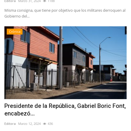
Editora
Marzo 31, 2024
1188
Misma consigna, que tiene por objetivo que los militares derroquen al
Gobierno del...
Crónica
Presidente de la República, Gabriel Boric Font,
encabezó...
Editora
Marzo 12, 2024
436