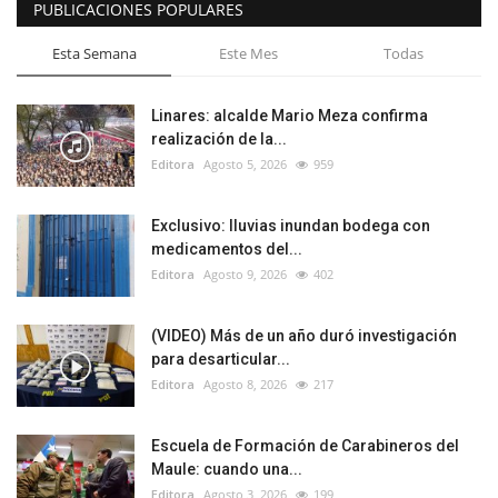
PUBLICACIONES POPULARES
Esta Semana
Este Mes
Todas
Linares: alcalde Mario Meza confirma
realización de la...
Editora
Agosto 5, 2026
959
Exclusivo: lluvias inundan bodega con
medicamentos del...
Editora
Agosto 9, 2026
402
(VIDEO) Más de un año duró investigación
para desarticular...
Editora
Agosto 8, 2026
217
Escuela de Formación de Carabineros del
Maule: cuando una...
Editora
Agosto 3, 2026
199