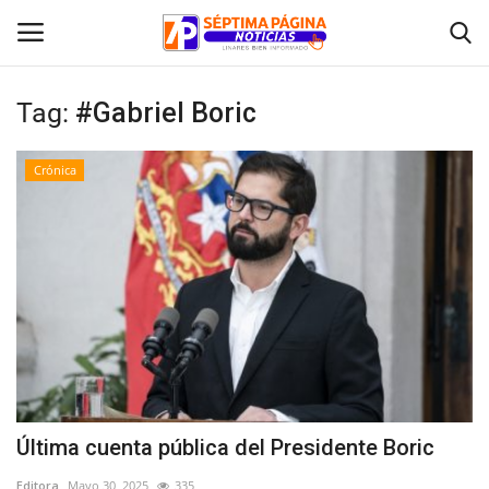
Tag:
#Gabriel Boric
Inicio
Crónica
Crónica
Policial
Tribunales
Deporte
Política
Última cuenta pública del Presidente Boric
Espectáculos
Editora
Mayo 30, 2025
335