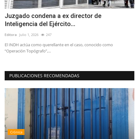
 a ex director de
Ballet: La magia de L
ército...
Teatro Regional...
Editora
Agosto 5, 2026
98
llante en el caso, conocido como
Santiago City Ballet presentará 
sábado 8...
PUBLICACIONES RECOMENDADAS
Crónica