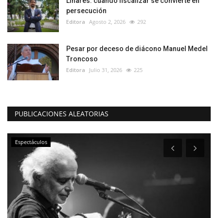
Linares: cuando fiscalizar se convierte en
persecución
Editora
Agosto 2, 2026
292
Pesar por deceso de diácono Manuel Medel
Troncoso
Editora
Julio 31, 2026
225
PUBLICACIONES ALEATORIAS
Espectáculos