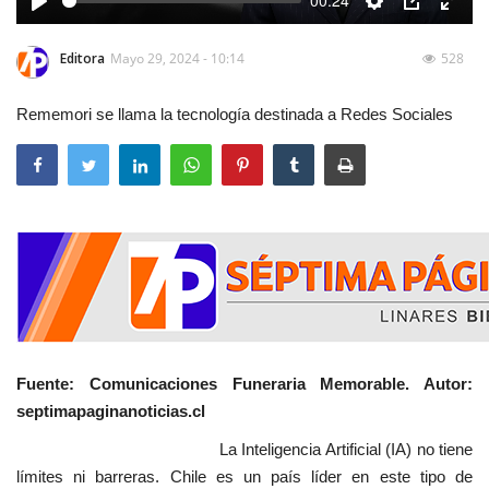
00:24
Play
Settings
PIP
Enter
fulls
Editora
Mayo 29, 2024 - 10:14
528
Rememori se llama la tecnología destinada a Redes Sociales
Fuente: Comunicaciones Funeraria Memorable. Autor:
septimapaginanoticias.cl
La Inteligencia Artificial (IA) no tiene
límites ni barreras. Chile es un país líder en este tipo de