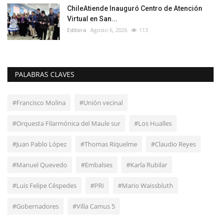
ChileAtiende Inauguró Centro de Atención
Virtual en San...
Editora
Agosto 6, 2026
113
PALABRAS CLAVES
#Francisco Molina
#Unión vecinal
#Orquesta Filarmónica del Maule sur
#Los Hualles
#Juan Pablo López
#Thomas Riquelme
#Claudio Reyes
#Manuel Quevedo
#Embalses
#Karla Rubilar
#Luis Felipe Céspedes
#PRI
#Mario Waissbluth
#Gobernadores
#Villa Camus 5