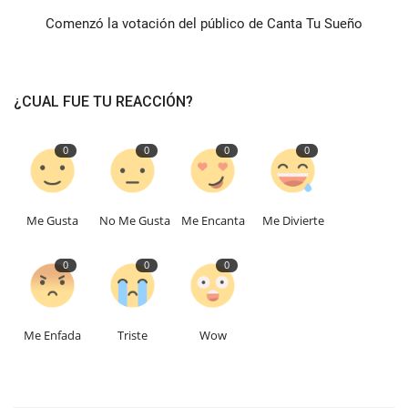
Comenzó la votación del público de Canta Tu Sueño
¿CUAL FUE TU REACCIÓN?
0
0
0
0
Me Gusta
No Me Gusta
Me Encanta
Me Divierte
0
0
0
Me Enfada
Triste
Wow