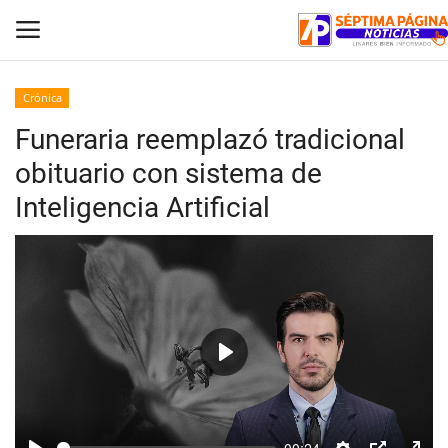
Crónica
Funeraria reemplazó tradicional
Inicio
obituario con sistema de
Crónica
Inteligencia Artificial
Policial
Tribunales
Deporte
Play
Política
Espectáculos