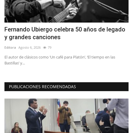
ía
Fernando Ubiergo celebra 50 años de legado
D
y grandes canciones
d
Editora
Agosto 6, 2026
79
Ed
El autor de clásicos como ‘Un café para Platón’, ‘El tiempo en las
Re
Bastillas’ y...
as
PUBLICACIONES RECOMENDADAS