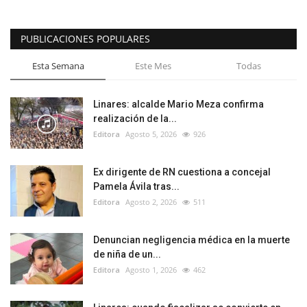
PUBLICACIONES POPULARES
Esta Semana
Este Mes
Todas
Linares: alcalde Mario Meza confirma
realización de la...
Editora
Agosto 5, 2026
926
Ex dirigente de RN cuestiona a concejal
Pamela Ávila tras...
Editora
Agosto 2, 2026
511
Denuncian negligencia médica en la muerte
de niña de un...
Editora
Agosto 1, 2026
462