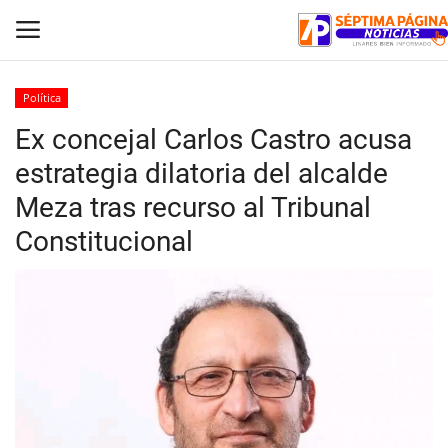
Política
Ex concejal Carlos Castro acusa
Inicio
estrategia dilatoria del alcalde
Crónica
Meza tras recurso al Tribunal
Constitucional
Policial
Tribunales
Deporte
Política
Espectáculos