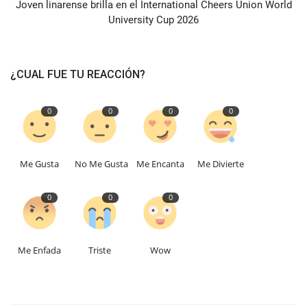
Joven linarense brilla en el International Cheers Union World
University Cup 2026
¿CUAL FUE TU REACCIÓN?
0
0
0
0
Me Gusta
No Me Gusta
Me Encanta
Me Divierte
0
0
0
Me Enfada
Triste
Wow