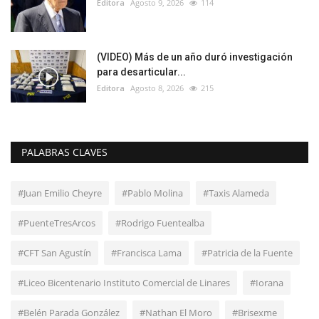
Editora
Agosto 9, 2026
114
(VIDEO) Más de un año duró investigación
para desarticular...
Editora
Agosto 8, 2026
215
PALABRAS CLAVES
#Juan Emilio Cheyre
#Pablo Molina
#Taxis Alameda
#PuenteTresArcos
#Rodrigo Fuentealba
#CFT San Agustín
#Francisca Lama
#Patricia de la Fuente
#Liceo Bicentenario Instituto Comercial de Linares
#Iorana
#Belén Parada González
#Nathan El Moro
#Brisexme