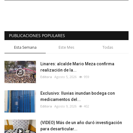
PUBLICACIONES POPULARES
Esta Semana
Este Mes
Todas
Linares: alcalde Mario Meza confirma
realización de la...
Editora
Agosto 5, 2026
959
Exclusivo: lluvias inundan bodega con
medicamentos del...
Editora
Agosto 9, 2026
402
(VIDEO) Más de un año duró investigación
para desarticular...