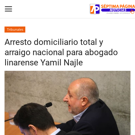
Tribunales
Arresto domiciliario total y
Inicio
arraigo nacional para abogado
Crónica
linarense Yamil Najle
Policial
Tribunales
Deporte
Política
Espectáculos