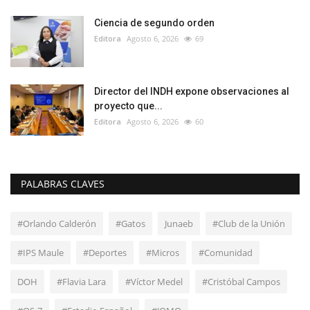
Ciencia de segundo orden
Editora
Agosto 6, 2026
69
Director del INDH expone observaciones al
proyecto que...
Editora
Agosto 6, 2026
60
PALABRAS CLAVES
#Orlando Calderón
#Gatos
Junaeb
#Club de la Unión
#IPS Maule
#Deportes
#Micros
#Comunidad
DOH
#Flavia Lara
#Víctor Medel
#Cristóbal Campos