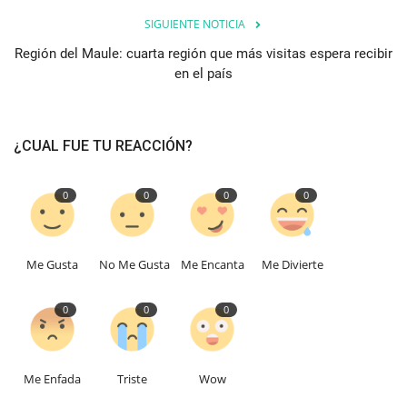
SIGUIENTE NOTICIA
Región del Maule: cuarta región que más visitas espera recibir
en el país
¿CUAL FUE TU REACCIÓN?
0
0
0
0
Me Gusta
No Me Gusta
Me Encanta
Me Divierte
0
0
0
Me Enfada
Triste
Wow