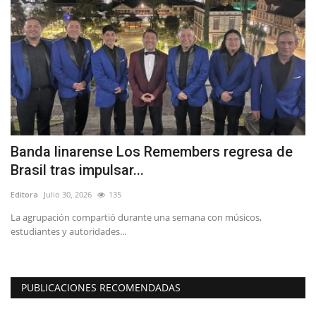
Banda linarense Los Remembers regresa de
A
Brasil tras impulsar...
M
Editora
Julio 30, 2026
135
Ed
La agrupación compartió durante una semana con músicos,
Co
estudiantes y autoridades...
la 
PUBLICACIONES RECOMENDADAS