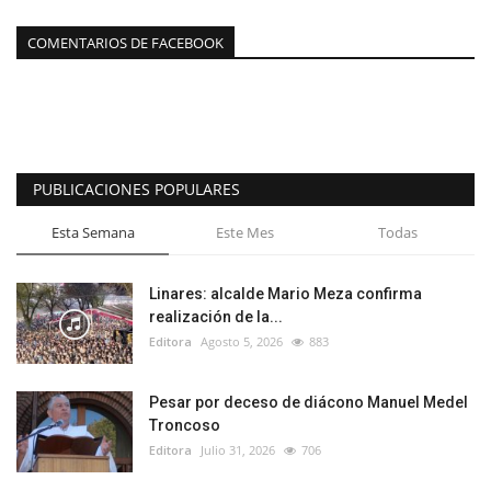
COMENTARIOS DE FACEBOOK
PUBLICACIONES POPULARES
Esta Semana
Este Mes
Todas
Linares: alcalde Mario Meza confirma
realización de la...
Editora
Agosto 5, 2026
883
Pesar por deceso de diácono Manuel Medel
Troncoso
Editora
Julio 31, 2026
706