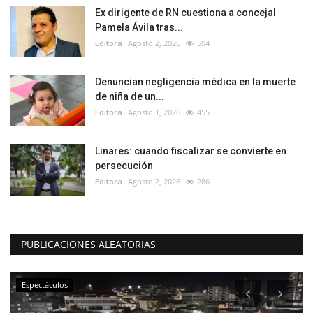
Ex dirigente de RN cuestiona a concejal
Pamela Ávila tras...
Editora
Agosto 2, 2026
504
Denuncian negligencia médica en la muerte
de niña de un...
Editora
Agosto 1, 2026
455
Linares: cuando fiscalizar se convierte en
persecución
Editora
Agosto 2, 2026
286
PUBLICACIONES ALEATORIAS
Espectáculos