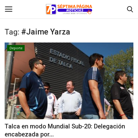
Tag:
#Jaime Yarza
Inicio
Deporte
Crónica
Policial
Tribunales
Deporte
Política
Talca en modo Mundial Sub-20: Delegación
encabezada por...
Espectáculos