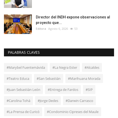
Director del INDH expone observaciones al
proyecto que...
Editora
Agosto 6, 2026
53
PALABRAS CLAVES
#Marybel Fuentemávida
#La Negra Ester
#Alcaldes
#Teatro Educa
#San Sebastián
#Marihuana Morada
#Juan Sebastián León
#Entrega de Fardos
#SIP
#Carolina Tohá
#Jorge Dedes
#Darwin Carrasco
#La Prensa de Curicó
#Condominio Cipreses del Maule