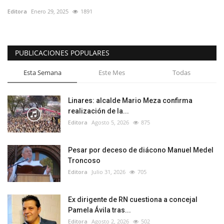
Editora
Enero 29, 2025
1891
PUBLICACIONES POPULARES
Esta Semana
Este Mes
Todas
Linares: alcalde Mario Meza confirma
realización de la...
Editora
Agosto 5, 2026
875
Pesar por deceso de diácono Manuel Medel
Troncoso
Editora
Julio 31, 2026
705
Ex dirigente de RN cuestiona a concejal
Pamela Ávila tras...
Editora
Agosto 2, 2026
502