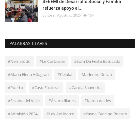
SEREMI de Desarrollo Social y Familia
refuerza apoyo al...
Editora
Agosto 6, 2026
154
PALABRAS CLAVES
#Nemátodo
#Le Corbusier
#Som Da Festa Batucada
#María Elena Villagrán
#Celular
Marlenne Durán
#Puerto
#Caso Facturas
#Carola Saavedra
#Silvana del Valle
#Álvaro Illanes
#Karen Valdés
#Admisión 2024
#Ley Antinarco
#Yasna Cancino Rosson