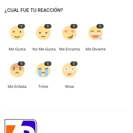
¿CUAL FUE TU REACCIÓN?
0
0
0
0
Me Gusta
No Me Gusta
Me Encanta
Me Divierte
0
0
0
Me Enfada
Triste
Wow