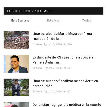
PUBLICACIONES POPULARES
Esta Semana
Este Mes
Todas
Linares: alcalde Mario Meza confirma
realización de la...
Editora
Agosto 5, 2026
944
Ex dirigente de RN cuestiona a concejal
Pamela Ávila tras...
Editora
Agosto 2, 2026
517
Linares: cuando fiscalizar se convierte en
persecución
Editora
Agosto 2, 2026
301
Denuncian negligencia médica en la muerte