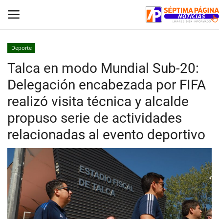
Deporte
Talca en modo Mundial Sub-20:
Inicio
Delegación encabezada por FIFA
Crónica
realizó visita técnica y alcalde
propuso serie de actividades
Policial
relacionadas al evento deportivo
Tribunales
Deporte
Política
Espectáculos