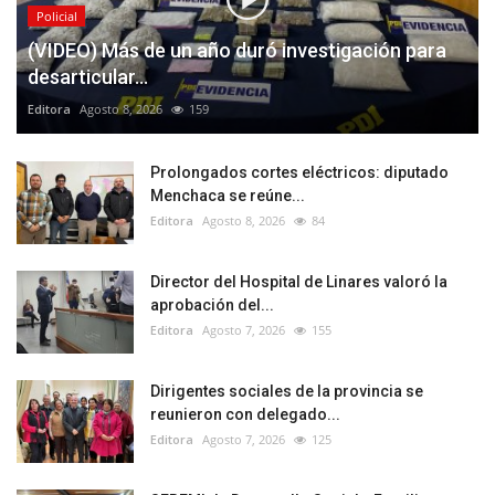
Policial
(VIDEO) Más de un año duró investigación para
desarticular...
Editora
Agosto 8, 2026
159
Prolongados cortes eléctricos: diputado
Menchaca se reúne...
Editora
Agosto 8, 2026
84
Director del Hospital de Linares valoró la
aprobación del...
Editora
Agosto 7, 2026
155
Dirigentes sociales de la provincia se
reunieron con delegado...
Editora
Agosto 7, 2026
125