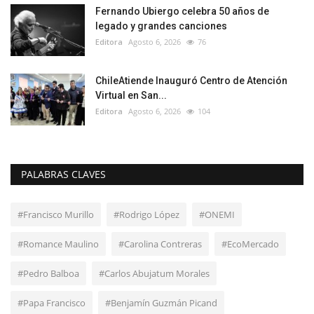
Fernando Ubiergo celebra 50 años de
legado y grandes canciones
Editora
Agosto 6, 2026
76
ChileAtiende Inauguró Centro de Atención
Virtual en San...
Editora
Agosto 6, 2026
104
PALABRAS CLAVES
#Francisco Murillo
#Rodrigo López
#ONEMI
#Romance Maulino
#Carolina Contreras
#EcoMercado
#Pedro Balboa
#Carlos Abujatum Morales
#Papa Francisco
#Benjamín Guzmán Picand