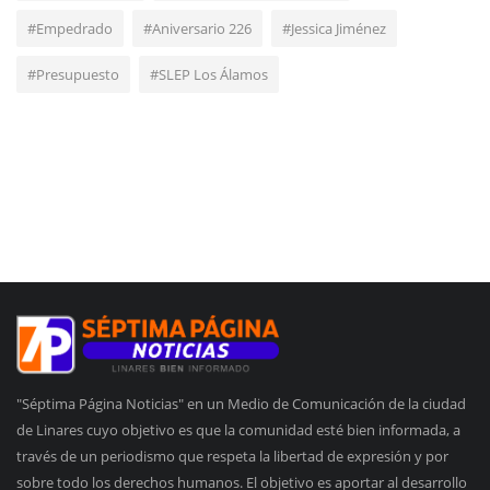
#Empedrado
#Aniversario 226
#Jessica Jiménez
#Presupuesto
#SLEP Los Álamos
"Séptima Página Noticias" en un Medio de Comunicación de la ciudad
de Linares cuyo objetivo es que la comunidad esté bien informada, a
través de un periodismo que respeta la libertad de expresión y por
sobre todo los derechos humanos. El objetivo es aportar al desarrollo