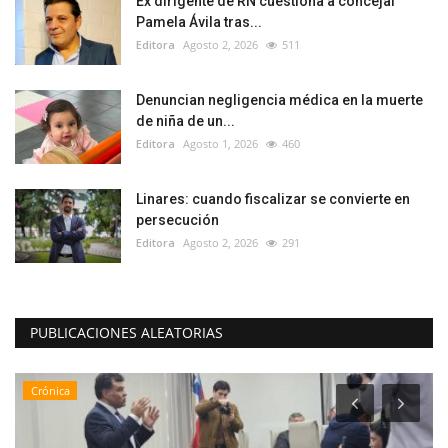
Ex dirigente de RN cuestiona a concejal
Pamela Ávila tras...
Editora
Agosto 2, 2026
511
Denuncian negligencia médica en la muerte
de niña de un...
Editora
Agosto 1, 2026
460
Linares: cuando fiscalizar se convierte en
persecución
Editora
Agosto 2, 2026
291
PUBLICACIONES ALEATORIAS
Crónica