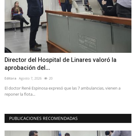
Director del Hospital de Linares valoró la
S
aprobación del...
r
Editora
Agosto 7, 2026
20
Ed
de
El doctor René Espinosa expresó que las 7 ambulancias, vienen a
reponer la flota...
PUBLICACIONES RECOMENDADAS