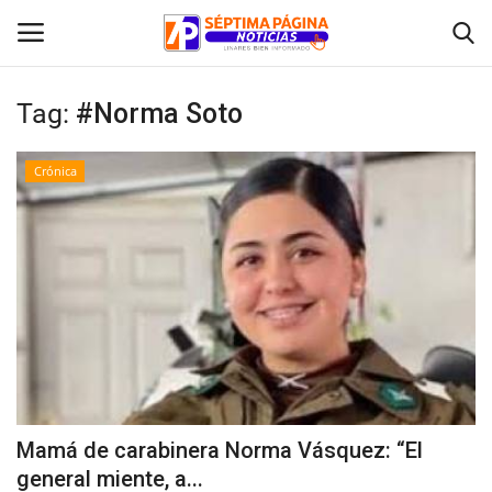
Tag:
#Norma Soto
Inicio
Crónica
Crónica
Policial
Tribunales
Deporte
Política
Mamá de carabinera Norma Vásquez: “El
general miente, a...
Espectáculos