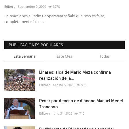
Editora
Septiembre 9, 2020
3770
En reacciones a Radio Cooperativa señaló que "eso es falso,
completamente falso....
PUBLICACIONES POPULARES
Esta Semana
Este Mes
Todas
Linares: alcalde Mario Meza confirma
realización de la...
Editora
Agosto 5, 2026
913
Pesar por deceso de diácono Manuel Medel
Troncoso
Editora
Julio 31, 2026
710