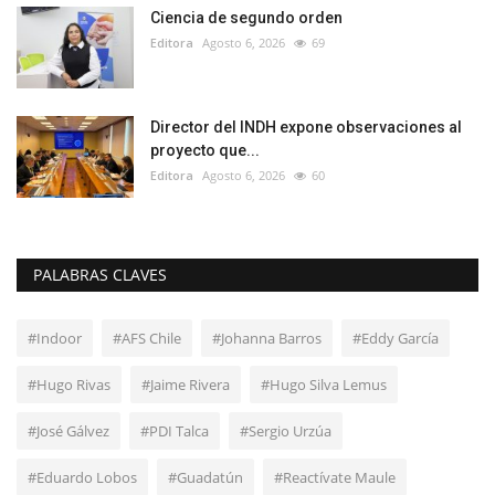
Ciencia de segundo orden
Editora
Agosto 6, 2026
69
Director del INDH expone observaciones al
proyecto que...
Editora
Agosto 6, 2026
60
PALABRAS CLAVES
#Indoor
#AFS Chile
#Johanna Barros
#Eddy García
#Hugo Rivas
#Jaime Rivera
#Hugo Silva Lemus
#José Gálvez
#PDI Talca
#Sergio Urzúa
#Eduardo Lobos
#Guadatún
#Reactívate Maule