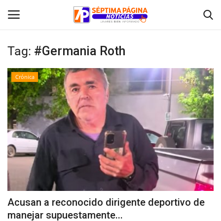
Tag:
#Germania Roth
Inicio
Crónica
Crónica
Policial
Tribunales
Deporte
Política
Acusan a reconocido dirigente deportivo de
manejar supuestamente...
Espectáculos