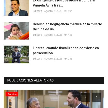
Ex dirigente de RN cuestiona a concejal
Pamela Ávila tras...
Editora
Agosto 2, 2026
504
Denuncian negligencia médica en la muerte
de niña de un...
Editora
Agosto 1, 2026
455
Linares: cuando fiscalizar se convierte en
persecución
Editora
Agosto 2, 2026
286
PUBLICACIONES ALEATORIAS
Política