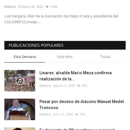
Editora
Octubre 26, 2022
1183
Luis Vergara, líder de la Asociación de Viejos Crack y presidente del
COLODEP (Consejo...
PUBLICACIONES POPULARES
Esta Semana
Este Mes
Todas
Linares: alcalde Mario Meza confirma
realización de la...
Editora
Agosto 5, 2026
883
Pesar por deceso de diácono Manuel Medel
Troncoso
Editora
Julio 31, 2026
706