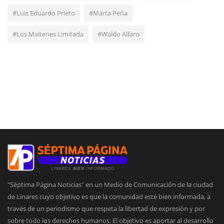
#Luis Eduardo Prieto
#Marta Peña
#Los Maitenes Limitada
#Waldo Alfaro
"Séptima Página Noticias" en un Medio de Comunicación de la ciudad
de Linares cuyo objetivo es que la comunidad esté bien informada, a
través de un periodismo que respeta la libertad de expresión y por
sobre todo los derechos humanos. El objetivo es aportar al desarrollo