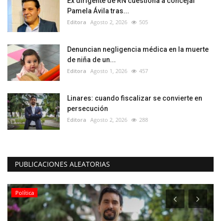
Ex dirigente de RN cuestiona a concejal
Pamela Ávila tras...
Editora
Agosto 2, 2026
505
Denuncian negligencia médica en la muerte
de niña de un...
Editora
Agosto 1, 2026
457
Linares: cuando fiscalizar se convierte en
persecución
Editora
Agosto 2, 2026
288
PUBLICACIONES ALEATORIAS
Política