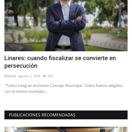
Linares: cuando fiscalizar se convierte en
(
persecución
h
Editora
Agosto 2, 2026
285
Ed
l
"Todos integran el mismo Concejo Municipal. Todos fueron elegidos
“L
con el mismo mandato...
in
PUBLICACIONES RECOMENDADAS