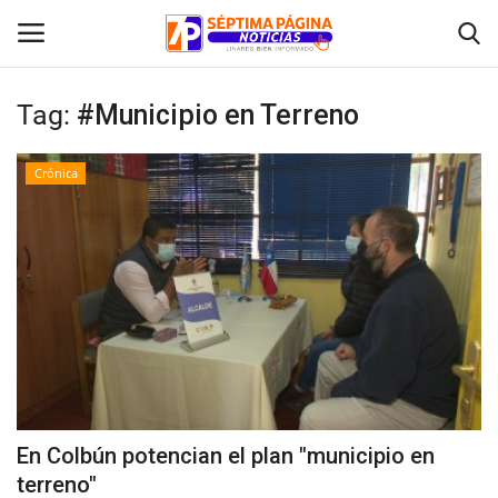
Tag:
#Municipio en Terreno
Inicio
Crónica
Crónica
Policial
Tribunales
Deporte
Política
En Colbún potencian el plan "municipio en
terreno"
Espectáculos