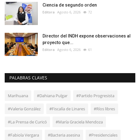
Ciencia de segundo orden
Editora
Agosto 6, 2026
72
Director del INDH expone observaciones al
proyecto que...
Editora
Agosto 6, 2026
61
PALABRAS CLAVES
Marihuana
#Dahiana Pulgar
#Partido Progresista
#Valeria González
#Fiscalía de Linares
#Ríos libres
#La Prensa de Curicó
#María Graciela Mendoza
#Fabiola Vergara
#Bacteria asesina
#Presidenciales