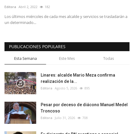
Editora
Abril 2, 2022
182
Los últimos miércoles de cada mes alcalde y servicios se trasladarán a
un determinado...
PUBLICACIONES POPULARES
Esta Semana
Este Mes
Todas
Linares: alcalde Mario Meza confirma
realización de la...
Editora
Agosto 5, 2026
895
Pesar por deceso de diácono Manuel Medel
Troncoso
Editora
Julio 31, 2026
708